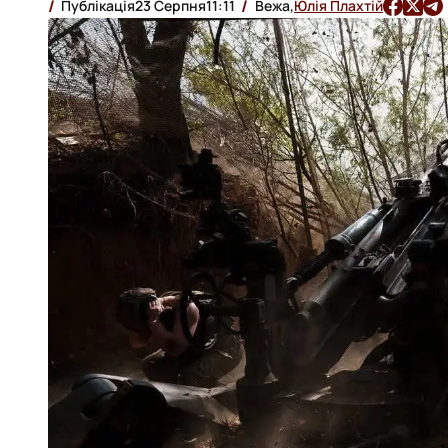
Публікація
23 Серпня
11:11
Вежа,
Юлія Плахтій