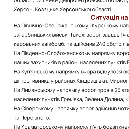
Херсон, Козацьке Херсонської області.
Ситуація на
На Північно-Слобожанському і Курському напр
загарбницьких військ. Також ворог завдав 14 
керованих авіабомб, та здійснив 240 обстрілів
На Південно-Слобожанському напрямку ворог 
наших захисників в районі населених пунктів 
На Куп’янському напрямку вчора відбулося ві
дії противника у районах Кіндрашівки, Мирног
На Лиманському напрямку ворог провів 25 ат
населених пунктів Греківка, Зелена Долина, К
На Сіверському напрямку ворог здійснив чоти
та Переїзного.
На Краматорському напрямку п’ять боєзіткнень