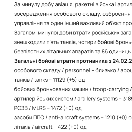
За минулу добу авіація, ракетні війська і ар
зосередження особового складу, озброєння і в
управління та один інший важливий об’єкт пр
Загалом, минулої доби втрати російських загар
знешкодили п’ять танків, чотири бойові бронь
безпілотних літальних апаратів та 86 одиниць 
Загальні бойові втрати противника з 24.02.
особового складу / personnel – близько / abou
танків / tanks – 11129 (+5) од
бойових броньованих машин / troop-carrying A
артилерійських систем / artillery systems – 318
РСЗВ / MLRS – 1472 (+0) од
засоби ППО / anti-aircraft systems – 1210 (+0) 
літаків / aircraft – 422 (+0) од