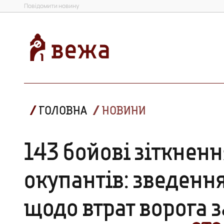
Повідомити новину
ГОЛОВНА
НОВИНИ
143 бойові зіткненн
окупантів: зведення
щодо втрат ворога з