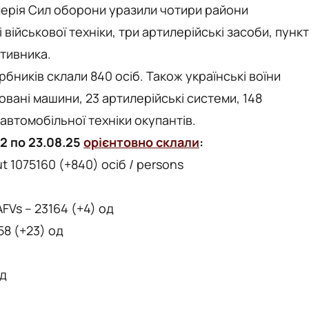
тилерія Сил оборони уразили чотири райони
ійськової техніки, три артилерійські засоби, пункт
отивника.
бників склали 840 осіб. Також українські воїни
овані машини, 23 артилерійські системи, 148
автомобільної техніки окупантів.
22 по 23.08.25
орієнтовно склали
:
t 1075160 (+840) осіб / persons
FVs – 23164 (+4) од
58 (+23) од
од