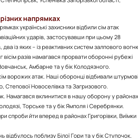
 різних напрямках
ямках українські захисники відбили сім атак
авіаційних ударів, застосувавши при цьому 28
, два із яких – із реактивних систем залпового вогн
вісім разів намагався прорвати оборонні рубежі
Вовчанськ, Амбарне та у бік Колодязного.
сім ворожих атак. Наші оборонці відбивали штурмов
о, Степової Новоселівка та Загризового.
ак. Намагався вклинитися в нашу оборону у района
олодязі, Торське та у бік Ямполя і Серебрянки.
ри спроби йти вперед в районах Григорівки, Виїмки
 відбулось поблизу Білої Гори та у бік Ступочок.