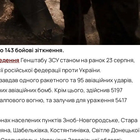
 143 бойові зіткнення.
едення
Генштабу ЗСУ станом на ранок 23 серпня,
ї російської федерації проти України.
авдав одного ракетного та 95 авіаційних ударів,
их авіаційних бомб. Крім цього, здійснив 5197
 залпового вогню, та залучив для ураження 5417
йонах населених пунктів Зноб-Новгородське, Стара
ляна, Шабельківка, Костянтинівка, Світле Донецької
Степногірськ, Успенівка Запорізької області;