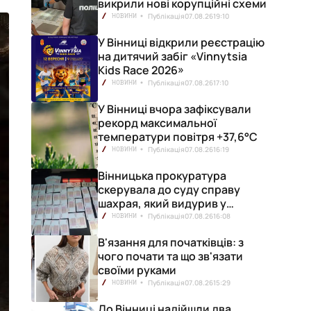
викрили нові корупційні схеми
Публікація
07.08.26
19:10
НОВИНИ
У Вінниці відкрили реєстрацію
на дитячий забіг «Vinnytsia
Kids Race 2026»
Публікація
07.08.26
17:10
НОВИНИ
У Вінниці вчора зафіксували
рекорд максимальної
температури повітря +37,6°С
Публікація
07.08.26
16:19
НОВИНИ
Вінницька прокуратура
скерувала до суду справу
шахрая, який видурив у
вінничанки 154 тисячі гривень
Публікація
07.08.26
16:08
НОВИНИ
В'язання для початківців: з
чого почати та що зв'язати
своїми руками
Публікація
07.08.26
15:29
НОВИНИ
До Вінниці надійшли два