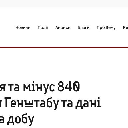
Новини
Події
Анонси
Блоги
Про Вежу
Ре
я та мінус 840
 Генштабу та дані
а добу