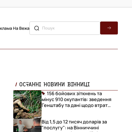
клама На Вежа
ОСТАННІ НОВИНИ ВІННИЦІ
156 бойових зіткнень та
мінус 910 окупантів: зведення
Генштабу та дані щодо втрат
ворога за добу
Від 1,5 до 12 тисяч доларів за
"послугу": на Вінниччині