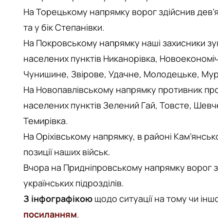
На Торецькому напрямку ворог здійснив дев’я
та у бік Степанівки.
На Покровському напрямку наші захисники зу
населених пунктів Никанорівка, Новоекономіч
Чунишине, Звірове, Удачне, Молодецьке, Мур
На Новопавлівському напрямку противник про
населених пунктів Зелений Гай, Товсте, Шевч
Темирівка.
На Оріхівському напрямку, в районі Кам’янськ
позиції наших військ.
Вчора на Придніпровському напрямку ворог з
українських підрозділів.
З інфографікою
щодо ситуації на тому чи ін
посиланням
.