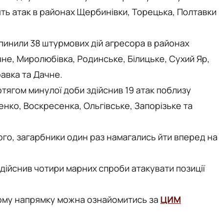
ть атак в районах Щербинівки, Торецька, Полтавки
пинили 38 штурмових дій агресора в районах
не, Миролюбівка, Родинське, Білицьке, Сухий Яр,
авка та Дачне.
тягом минулої доби здійснив 19 атак поблизу
енко, Воскресенка, Ольгівське, Запорізьке та
ого, загарбники один раз намагались йти вперед на
дійснив чотири марних спроби атакувати позиції
шому напрямку можна ознайомитись за
ЦИМ