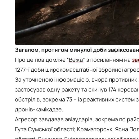
Загалом, протягом минулої доби зафіксовано
Про це повідомляє “
Вежа
” з посиланням на
зв
1277-ї доби широкомасштабної збройної агресі
За уточненою інформацією, вчора противник з
застосував одну ракету та скинув 174 керован
обстрілів, зокрема 73 – із реактивних систем
дронів-камікадзе.
Агресор завдавав авіаударів, зокрема по ра
Гута Сумської області; Краматорськ, Ясна По
області; Вишневе Дніпропетровської області; 