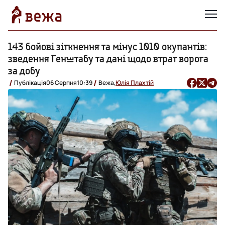
143 бойові зіткнення та мінус 1010 окупантів:
зведення Генштабу та дані щодо втрат ворога
за добу
Публікація
06 Серпня
10:39
Вежа,
Юлія Плахтій