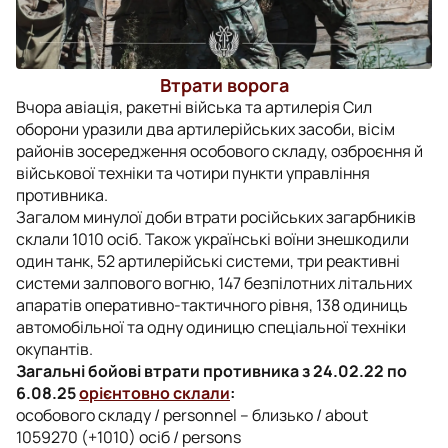
Втрати ворога
Вчора авіація, ракетні війська та артилерія Сил
оборони уразили два артилерійських засоби, вісім
районів зосередження особового складу, озброєння й
військової техніки та чотири пункти управління
противника.
Загалом минулої доби втрати російських загарбників
склали 1010 осіб. Також українські воїни знешкодили
один танк, 52 артилерійські системи, три реактивні
системи залпового вогню, 147 безпілотних літальних
апаратів оперативно-тактичного рівня, 138 одиниць
автомобільної та одну одиницю спеціальної техніки
окупантів.
Загальні бойові втрати противника з 24.02.22 по
6.08.25
орієнтовно склали
:
особового складу / personnel – близько / about
1059270 (+1010) осіб / persons