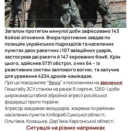
Загалом протягом минулої доби зафіксовано 143
бойові зіткнення. Вчора противник завдав по
позиціях українських підрозділів та населених
пунктах двох ракетних і 107 авіаційних ударів,
застосував дві ракети й 147 керованих бомб. Крім
цього, здійснив 5731 обстріл, з них 64 – із
реактивних систем залпового вогню, та залучив
для ураження 4224 дронів-камікадзе.
Про це повідомляє “
Вежа
” з посиланням на
зведення
Генштабу ЗСУ станом на ранок 6 серпня, 1260-ї доби
широкомасштабної збройної агресії російської
федерації проти України.
Агресор завдавав авіаударів, зокрема по районах
населених пунктів Хлібороб Сумської області;
Ольгівка, Козацьке, Дар’ївка Херсонської області.
Ситуація на різних напрямках