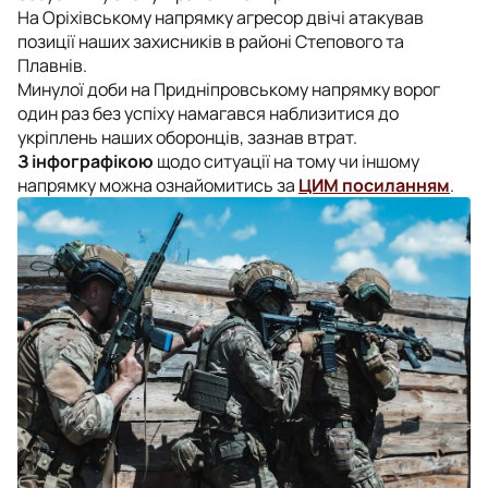
На Оріхівському напрямку агресор двічі атакував
позиції наших захисників в районі Степового та
Плавнів.
Минулої доби на Придніпровському напрямку ворог
один раз без успіху намагався наблизитися до
укріплень наших оборонців, зазнав втрат.
З інфографікою
щодо ситуації на тому чи іншому
напрямку можна ознайомитись за
ЦИМ посиланням
.