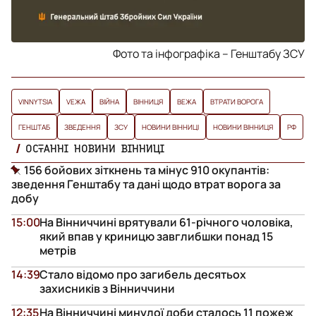
Фото та інфографіка – Генштабу ЗСУ
VINNYTSIA
VЕЖА
ВІЙНА
ВІННИЦЯ
ВЕЖА
ВТРАТИ ВОРОГА
ГЕНШТАБ
ЗВЕДЕННЯ
ЗСУ
НОВИНИ ВІННИЦІ
НОВИНИ ВІННИЦЯ
РФ
ОСТАННІ НОВИНИ ВІННИЦІ
156 бойових зіткнень та мінус 910 окупантів:
зведення Генштабу та дані щодо втрат ворога за
добу
15:00
На Вінниччині врятували 61-річного чоловіка,
який впав у криницю завглибшки понад 15
метрів
14:39
Стало відомо про загибель десятьох
захисників з Вінниччини
12:35
На Вінниччині минулої доби сталось 11 пожеж