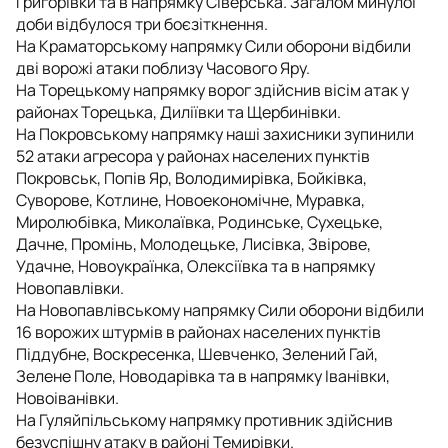
Григорівки та в напрямку Сіверська. Загалом минулої
доби відбулося три боєзіткнення.
На Краматорському напрямку Сили оборони відбили
дві ворожі атаки поблизу Часового Яру.
На Торецькому напрямку ворог здійснив вісім атак у
районах Торецька, Диліївки та Щербинівки.
На Покровському напрямку наші захисники зупинили
52 атаки агресора у районах населених пунктів
Покровськ, Попів Яр, Володимирівка, Бойківка,
Суворове, Котлине, Новоекономічне, Муравка,
Миролюбівка, Миколаївка, Родинське, Сухецьке,
Дачне, Промінь, Молодецьке, Лисівка, Звірове,
Удачне, Новоукраїнка, Олексіївка та в напрямку
Новопавлівки.
На Новопавлівському напрямку Сили оборони відбили
16 ворожих штурмів в районах населених пунктів
Піддубне, Воскресенка, Шевченко, Зелений Гай,
Зелене Поле, Новодарівка та в напрямку Іванівки,
Новоіванівки.
На Гуляйпільському напрямку противник здійснив
безуспішну атаку в районі Темирівки.