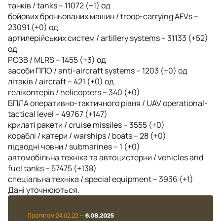
танків / tanks – 11072 (+1) од
бойових броньованих машин / troop-carrying AFVs –
23091 (+0) од
артилерійських систем / artillery systems – 31133 (+52)
од
РСЗВ / MLRS – 1455 (+3) од
засоби ППО / anti-aircraft systems – 1203 (+0) од
літаків / aircraft – 421 (+0) од
гелікоптерів / helicopters – 340 (+0)
БПЛА оперативно-тактичного рівня / UAV operational-
tactical level – 49767 (+147)
крилаті ракети / cruise missiles – 3555 (+0)
кораблі / катери / warships / boats – 28 (+0)
підводні човни / submarines – 1 (+0)
автомобільна техніка та автоцистерни / vehicles and
fuel tanks – 57475 (+138)
спеціальна техніка / special equipment – 3936 (+1)
Дані уточнюються.