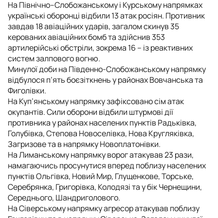
На Північно–Слобожанському і Курському напрямках
українські оборонці відбили 13 атак росіян. Противник
завдав 18 авіаційних ударів, загалом скинув 35
керованих авіаційних бомб та здійснив 353
артилерійські обстріли, зокрема 16 – із реактивних
систем залпового вогню.
Минулої доби на Південно-Слобожанському напрямку
відбулося п’ять боєзіткнень у районах Вовчанська та
Фиголівки.
На Куп’янському напрямку зафіксовано сім атак
окупантів. Сили оборони відбили штурмові дії
противника у районах населених пунктів Радьківка,
Голубівка, Степова Новоселівка, Нова Кругляківка,
Загризове та в напрямку Новоплатонівки.
На Лиманському напрямку ворог атакував 23 рази,
намагаючись просунутися вперед поблизу населених
пунктів Ольгівка, Новий Мир, Глущенкове, Торське,
Серебрянка, Григорівка, Колодязі та у бік Чернещини,
Середнього, Шандриголового.
На Сіверському напрямку агресор атакував поблизу