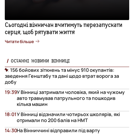
Сьогодні вінничан вчитимуть перезапускати
серця, щоб рятувати життя
Читати більше
ОСТАННІ НОВИНИ ВІННИЦІ
156 бойових зіткнень та мінус 910 окупантів:
зведення Генштабу та дані щодо втрат ворога за
добу
19:39
У Вінниці затримали чоловіка, який на чужому
авто травмував патрульного та пошкодив
кілька машин
18:01
У Вінниці відзначили чотирьох школярів, які
отримали по 200 балів на НМТ
14:30
На Вінниччині відправили під варту