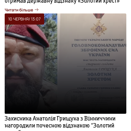
отримав державну відзнаку «Золотий хрест»
Читати більше
10 ЧЕРВНЯ
/ 13:07
Захисника Анатолія Грищука з Вінниччини
нагородили почесною відзнакою “Золотий