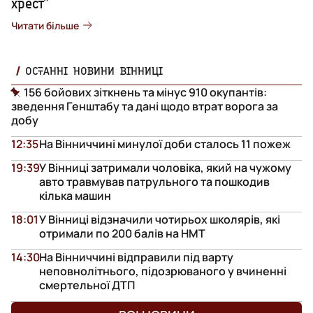
хрест”
Читати більше
ОСТАННІ НОВИНИ ВІННИЦІ
156 бойових зіткнень та мінус 910 окупантів:
зведення Генштабу та дані щодо втрат ворога за
добу
12:35
На Вінниччині минулої доби сталось 11 пожеж
19:39
У Вінниці затримали чоловіка, який на чужому
авто травмував патрульного та пошкодив
кілька машин
18:01
У Вінниці відзначили чотирьох школярів, які
отримали по 200 балів на НМТ
14:30
На Вінниччині відправили під варту
неповнолітнього, підозрюваного у вчиненні
смертельної ДТП