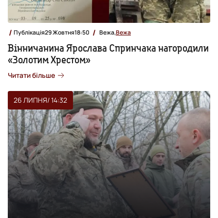
Публікація
29 Жовтня
18:50
Вежа,
Вежа
Вінничанина Ярослава Спринчака нагородили
«Золотим Хрестом»
Читати більше
26 ЛИПНЯ
/ 14:32