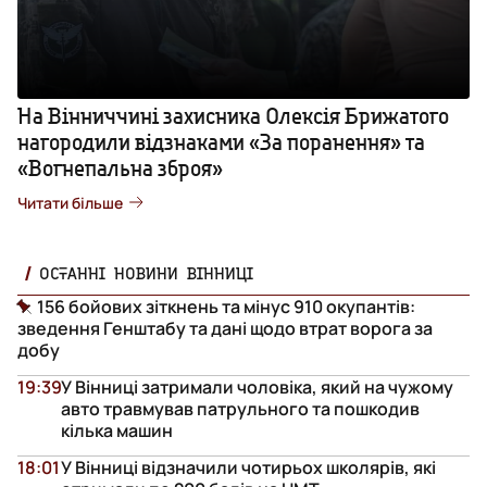
На Вінниччині захисника Олексія Брижатого
нагородили відзнаками «За поранення» та
«Вогнепальна зброя»
Читати більше
ОСТАННІ НОВИНИ ВІННИЦІ
156 бойових зіткнень та мінус 910 окупантів:
зведення Генштабу та дані щодо втрат ворога за
добу
19:39
У Вінниці затримали чоловіка, який на чужому
авто травмував патрульного та пошкодив
кілька машин
18:01
У Вінниці відзначили чотирьох школярів, які