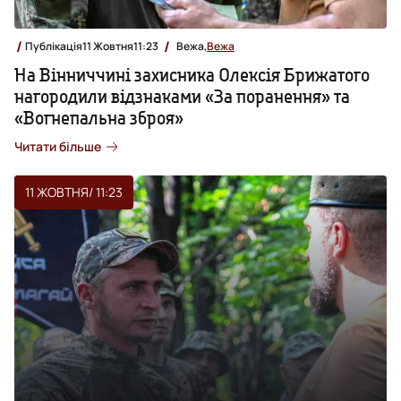
Публікація
11 Жовтня
11:23
Вежа,
Вежа
На Вінниччині захисника Олексія Брижатого
нагородили відзнаками «За поранення» та
«Вогнепальна зброя»
Читати більше
11 ЖОВТНЯ
/ 11:23