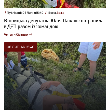
Публікація
06 Липня
15:40
Вежа,
Вежа
Вінницька депутатка Юлія Павлюк потрапила
в ДТП разом із командою
Читати більше
06 ЛИПНЯ
/ 15:40