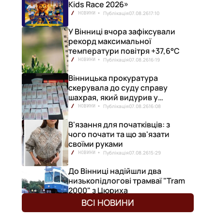
Kids Race 2026»
Публікація
07.08.26
17:10
НОВИНИ
У Вінниці вчора зафіксували
рекорд максимальної
температури повітря +37,6°С
Публікація
07.08.26
16:19
НОВИНИ
Вінницька прокуратура
скерувала до суду справу
шахрая, який видурив у
вінничанки 154 тисячі гривень
Публікація
07.08.26
16:08
НОВИНИ
В'язання для початківців: з
чого почати та що зв'язати
своїми руками
Публікація
07.08.26
15:29
НОВИНИ
До Вінниці надійшли два
низькопідлогові трамваї "Tram
2000" з Цюриха
Публікація
07.08.26
15:25
НОВИНИ
ВСІ НОВИНИ