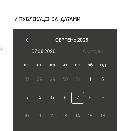
ПУБЛІКАЦІЇ ЗА ДАТАМИ
СЕРПЕНЬ 2026
ли
07.08.2026
Сьогодні
пн
вт
ср
чт
пт
сб
нд
27
28
29
30
31
1
2
3
4
5
6
8
9
7
10
11
12
13
14
15
16