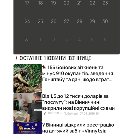
17
18
19
20
21
22
23
24
25
26
27
28
29
30
31
1
2
3
4
5
6
ОСТАННІ НОВИНИ ВІННИЦІ
156 бойових зіткнень та
мінус 910 окупантів: зведення
Генштабу та дані щодо втрат
ворога за добу
Від 1,5 до 12 тисяч доларів за
"послугу": на Вінниччині
викрили нові корупційні схеми
Публікація
07.08.26
19:10
НОВИНИ
У Вінниці відкрили реєстрацію
на дитячий забіг «Vinnytsia