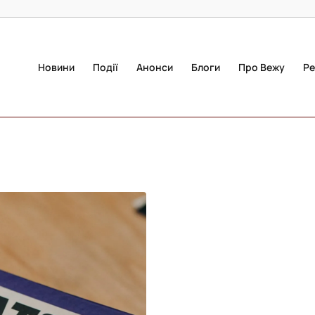
Новини
Події
Анонси
Блоги
Про Вежу
Ре