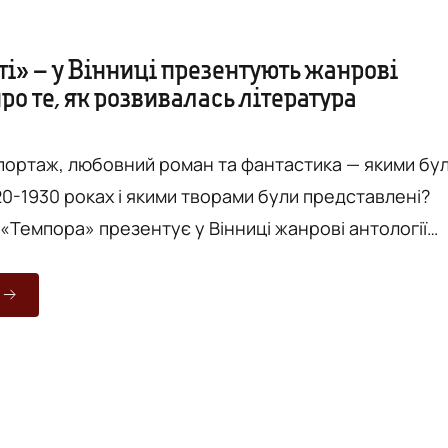
і» – у Вінниці презентують жанрові
про те, як розвивалась література
портаж, любовний роман та фантастика — якими бу
20-1930 роках і якими творами були представлені?
«Темпора» презентує у Вінниці жанрові антології
 10 квітня о 18.00 в книгарні «Є» відбудеться
ерії популярної літератури 1920-х років за участю
рини Цимбал та редактора Олександра Стукала.
аші 20-ті» – показати читачам якомога повнішу
..