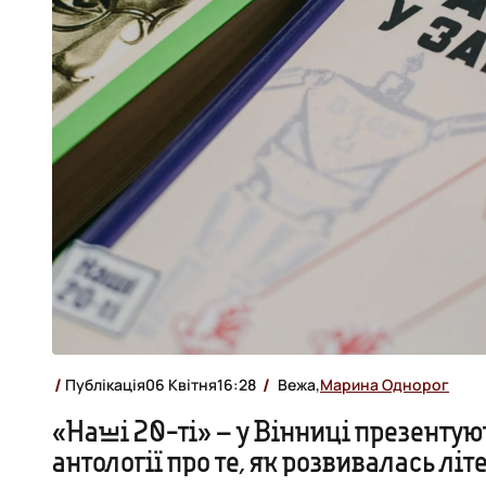
Публікація
06 Квітня
16:28
Вежа,
Марина Однорог
«Наші 20-ті» – у Вінниці презентую
антології про те, як розвивалась літ