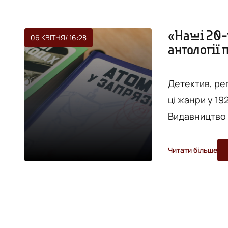
«Наші 20-т
06 КВІТНЯ
/ 16:28
антології 
Детектив, ре
ці жанри у 19
Видавництво 
«Наші 20-ті».
презентація с
Читати більше
упорядниці Я
Мета серії «Н
картину розв.