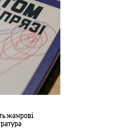
ть жанрові
ература