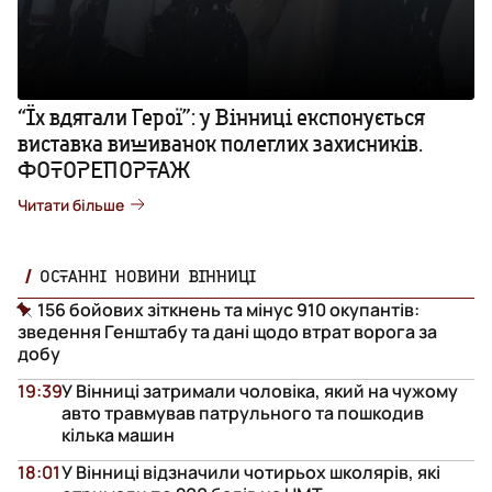
“Їх вдягали Герої”: у Вінниці експонується
виставка вишиванок полеглих захисників.
ФОТОРЕПОРТАЖ
Читати більше
ОСТАННІ НОВИНИ ВІННИЦІ
156 бойових зіткнень та мінус 910 окупантів:
зведення Генштабу та дані щодо втрат ворога за
добу
19:39
У Вінниці затримали чоловіка, який на чужому
авто травмував патрульного та пошкодив
кілька машин
18:01
У Вінниці відзначили чотирьох школярів, які