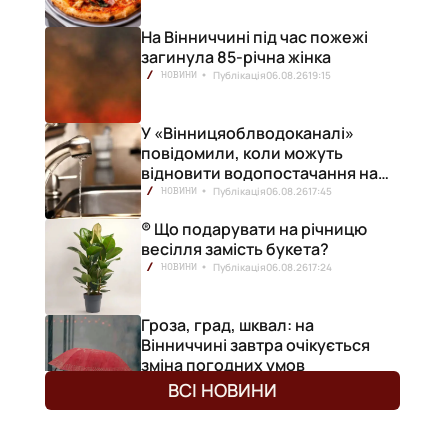
На Вінниччині під час пожежі
загинула 85-річна жінка
Публікація
06.08.26
19:15
НОВИНИ
У «Вінницяоблводоканалі»
повідомили, коли можуть
відновити водопостачання на
лівобережжі міста
Публікація
06.08.26
17:45
НОВИНИ
® Що подарувати на річницю
весілля замість букета?
Публікація
06.08.26
17:24
НОВИНИ
Гроза, град, шквал: на
Вінниччині завтра очікується
зміна погодних умов
Публікація
06.08.26
17:13
НОВИНИ
ВСІ НОВИНИ
У Вінниці судитимуть
підприємицю, яка ухилилася