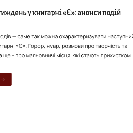
иждень у книгарні «Є»: анонси подій
аходів — саме так можна охарактеризувати наступни
гарні «Є». Горор, нуар, розмови про творчість та
а ще - про мальовничі місця, які стають прихистком
ий тиждень в книгарні
ішила зібрати всі події разом та коротко розповісти
инулоріч на Геловін у Вінниці було презентован...