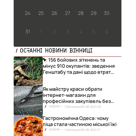
24
25
26
27
28
29
30
31
1
2
3
4
5
6
ОСТАННІ НОВИНИ ВІННИЦІ
156 бойових зіткнень та
мінус 910 окупантів: зведення
Генштабу та дані щодо втрат
ворога за добу
Як майстру краси обрати
інтернет-магазин для
професійних закупівель без
ризику переплат
Публікація
06.08.26
21:23
НОВИНИ
Гастрономічна Одеса: чому
піца стала частиною міської їжі
Публікація
06.08.26
21:17
НОВИНИ