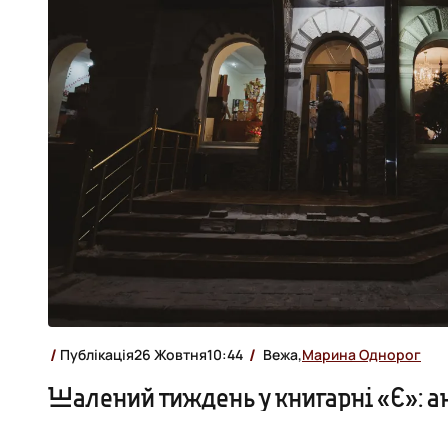
Публікація
26 Жовтня
10:44
Вежа,
Марина Однорог
Шалений тиждень у книгарні «Є»: а