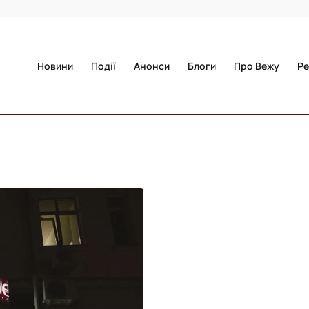
Новини
Події
Анонси
Блоги
Про Вежу
Ре