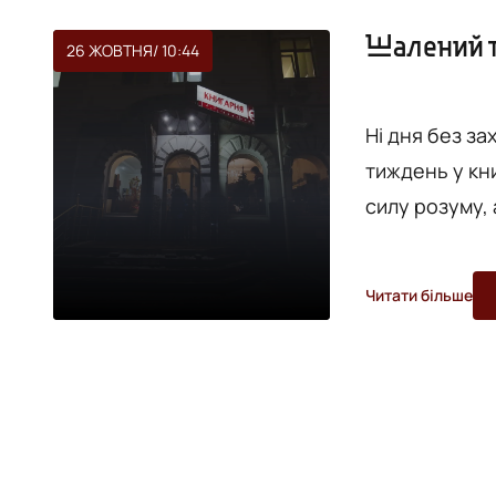
Шалений т
26 ЖОВТНЯ
/ 10:44
Ні дня без з
тиждень у кни
силу розуму, 
для багатьох людей. Враховуючи насичен
«Є», VежА вир
Читати більше
про них. 30 жовтня - горор-презентація збірки «Дотик зачаєного
жаху» М