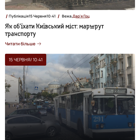
Публікація
15 Червня
10:41
Вежа,
Дар'я Гоц
Як об’їхати Київський міст: маршрут
транспорту
Читати більше
15 ЧЕРВНЯ
/ 10:41