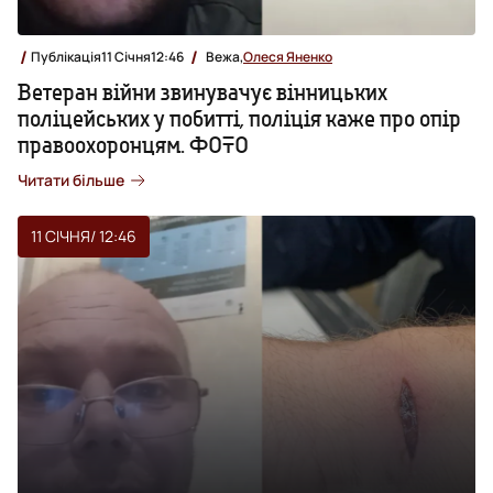
Публікація
11 Січня
12:46
Вежа,
Олеся Яненко
Ветеран війни звинувачує вінницьких
поліцейських у побитті, поліція каже про опір
правоохоронцям. ФОТО
Читати більше
11 СІЧНЯ
/ 12:46