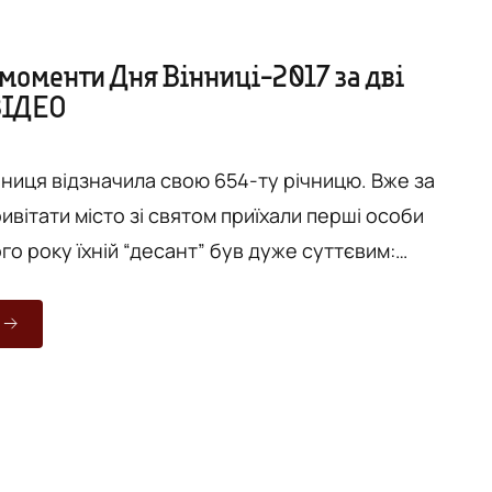
моменти Дня Вінниці-2017 за дві
ВІДЕО
иця відзначила свою 654-ту річницю. Вже за
ивітати місто зі святом приїхали перші особи
го року їхній “десант” був дуже суттєвим:
ем’єр-міністр, Голова Верховної Ради, керівник
 Президента, а до того ж – маса іноземних делегацій
 депутатів. Як Вінниця святкувала День
йцікавіші моменти. ФОТОРЕПОРТАЖ Протягом
усьом...