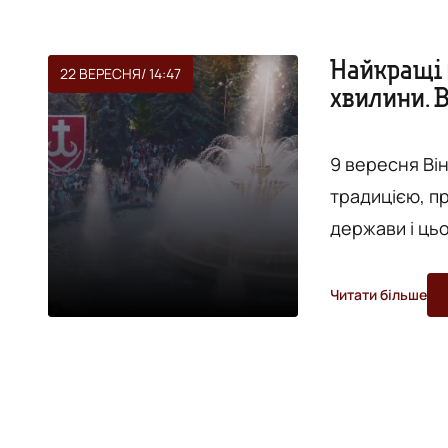
Найкращі 
22 ВЕРЕСНЯ
/ 14:47
хвилини. 
9 вересня Вінн
традицією, пр
держави і цьо
Президент, Пр
Адміністрації
Читати більше
українських міністрів та
міста-2017: на
всього дня в 