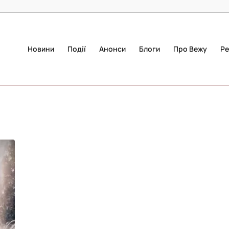
Новини
Події
Анонси
Блоги
Про Вежу
Ре