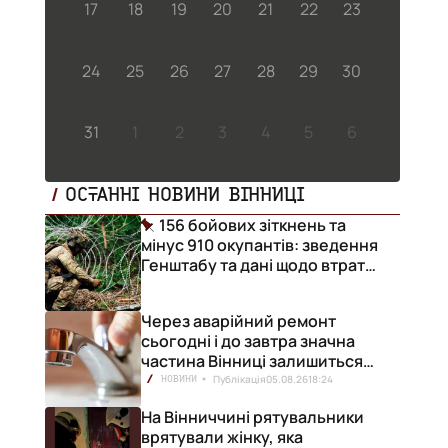
17
18
19
20
21
22
23
24
25
26
27
28
29
30
31
1
2
3
4
5
6
ОСТАННІ НОВИНИ ВІННИЦІ
156 бойових зіткнень та
мінус 910 окупантів: зведення
Генштабу та дані щодо втрат
ворога за добу
Через аварійний ремонт
сьогодні і до завтра значна
частина Вінниці залишиться
без води
Публікація
05.08.26
18:24
НОВИНИ
На Вінниччині рятувальники
врятували жінку, яка