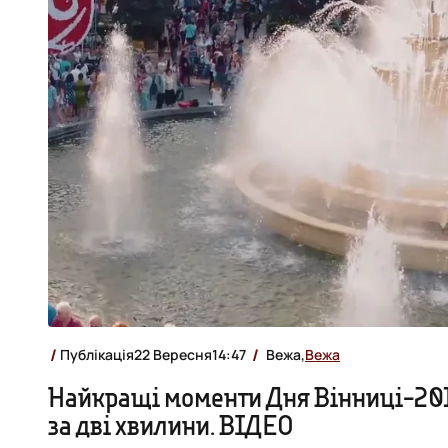
Публікація
22 Вересня
14:47
Вежа,
Вежа
Найкращі моменти Дня Вінниці-20
за дві хвилини. ВІДЕО