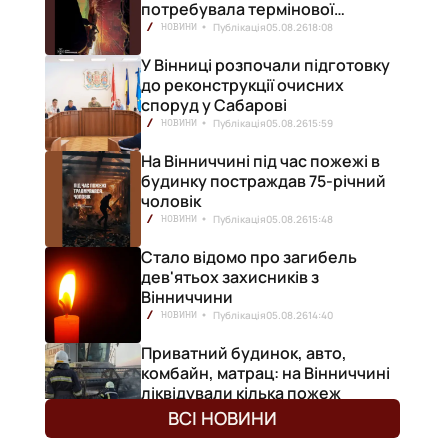
потребувала термінової
медичної допомоги
Публікація
05.08.26
18:08
НОВИНИ
У Вінниці розпочали підготовку
до реконструкції очисних
споруд у Сабарові
Публікація
05.08.26
15:59
НОВИНИ
На Вінниччині під час пожежі в
будинку постраждав 75-річний
чоловік
Публікація
05.08.26
15:48
НОВИНИ
Стало відомо про загибель
дев'ятьох захисників з
Вінниччини
Публікація
05.08.26
14:40
НОВИНИ
Приватний будинок, авто,
комбайн, матрац: на Вінниччині
ліквідували кілька пожеж
Публікація
05.08.26
12:50
НОВИНИ
ВСІ НОВИНИ