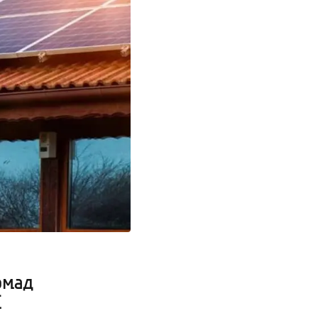
омад
ї