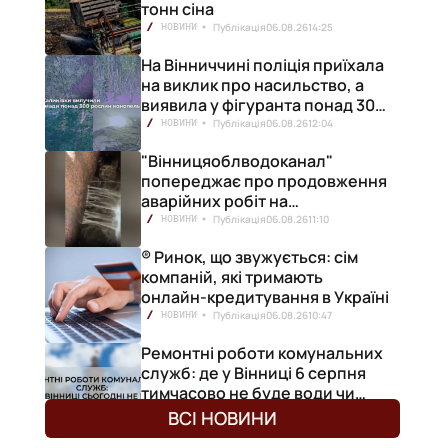
тонн сіна
Публікація
06.08.26
14:25
НОВИНИ
На Вінниччині поліція приїхала
на виклик про насильство, а
виявила у фігуранта понад 300
конопель
Публікація
06.08.26
12:04
НОВИНИ
"Вінницяоблводоканал"
попереджає про продовження
аварійних робіт на
водопровідній станції
Публікація
06.08.26
11:10
НОВИНИ
® Ринок, що звужується: сім
компаній, які тримають
онлайн-кредитування в Україні
Публікація
06.08.26
10:47
НОВИНИ
Ремонтні роботи комунальних
служб: де у Вінниці 6 серпня
тимчасово не буде води чи
світла
Публікація
06.08.26
09:52
НОВИНИ
ВСІ НОВИНИ