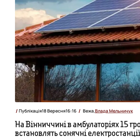
Публікація
18 Вересня
16:16
Вежа,
Влада Мельничук
На Вінниччині в амбулаторіях 15 гр
встановлять сонячні електростанці