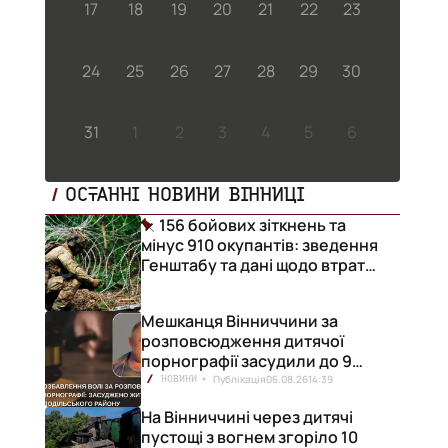
17
18
19
20
21
22
23
24
25
26
27
28
29
30
31
1
2
3
4
5
6
ОСТАННІ НОВИНИ ВІННИЦІ
156 бойових зіткнень та
мінус 910 окупантів: зведення
Генштабу та дані щодо втрат
ворога за добу
Мешканця Вінниччини за
розповсюдження дитячої
порнографії засудили до 9
років позбавлення волі
Публікація
06.08.26
14:39
НОВИНИ
На Вінниччині через дитячі
пустощі з вогнем згоріло 10