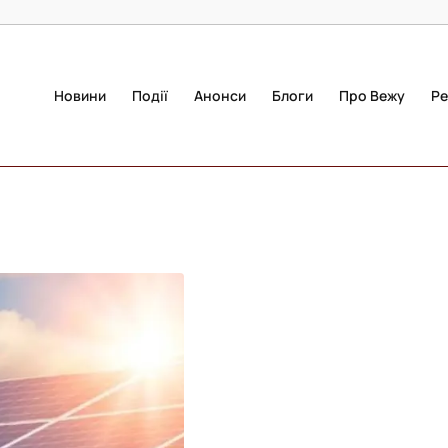
Новини
Події
Анонси
Блоги
Про Вежу
Ре