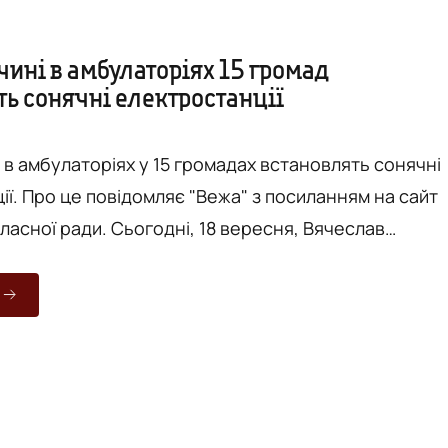
ині в амбулаторіях 15 громад
ть сонячні електростанції
 в амбулаторіях у 15 громадах встановлять сонячні
ям на сайт
огодні, 18 вересня, Вячеслав
голова обласної Ради, та Олександра Карпенко -
 "Спанбонд", підписали меморандум про співпрацю.
ччині вперше реалізують проєкт "Світло в громади"
ечення безперебійної роботи медзакладів завдяки