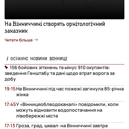
На Вінниччині створять орнітологічний
заказник
Читати більше
ОСТАННІ НОВИНИ ВІННИЦІ
156 бойових зіткнень та мінус 910 окупантів:
зведення Генштабу та дані щодо втрат ворога за
добу
19:15
На Вінниччині під час пожежі загинула 85-річна
жінка
17:45
У «Вінницяоблводоканалі» повідомили, коли
можуть відновити водопостачання на
лівобережжі міста
17:13
Гроза, град, шквал: на Вінниччині завтра