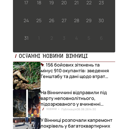
17
18
19
20
21
22
23
24
25
26
27
28
29
30
31
1
2
3
4
5
6
ОСТАННІ НОВИНИ ВІННИЦІ
156 бойових зіткнень та
мінус 910 окупантів: зведення
Генштабу та дані щодо втрат
ворога за добу
На Вінниччині відправили під
варту неповнолітнього,
підозрюваного у вчиненні
смертельної ДТП
Публікація
08.08.26
14:30
НОВИНИ
У Вінниці розпочали капремонт
покрівель у багатоквартирних