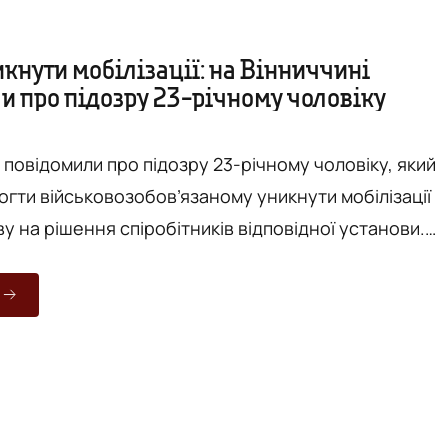
кнути мобілізації: на Вінниччині
и про підозру 23-річному чоловіку
 повідомили про підозру 23-річному чоловіку, який
огти військовозобов’язаному уникнути мобілізації
у на рішення спіробітників відповідної установи.
мляє "Вежа" з посиланням на сайт ГУ Нацполіції у
аний запевняв
ов’язаного, що має «зв’язки» серед працівників ТЦК
 - що може організувати оформлення фіктивного
вирішити п...