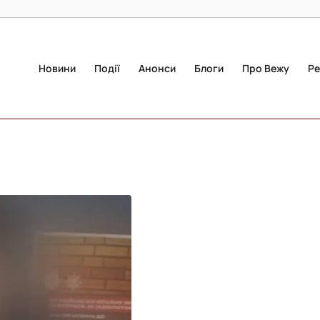
Новини
Події
Анонси
Блоги
Про Вежу
Ре