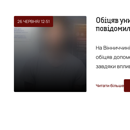
Обіцяв уни
26 ЧЕРВНЯ
/ 12:51
повідомил
На Вінниччині
обіцяв допом
завдяки вплив
Про це повідо
Вінницькій області. Підозрюв
Читати більше
військовозоб
та СП. Також
бронювання, «