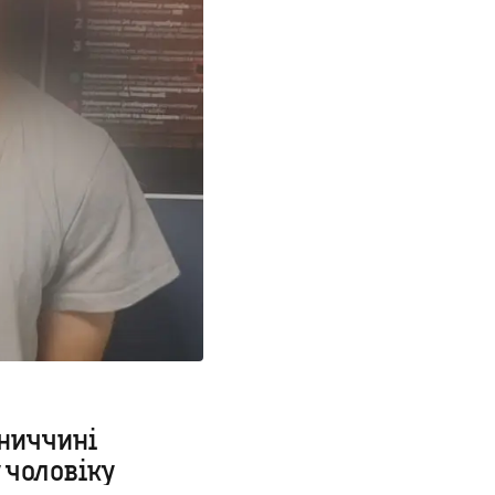
нниччині
 чоловіку