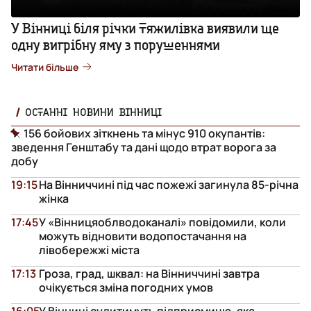
У Вінниці біля річки Тяжилівка виявили ще
одну вигрібну яму з порушеннями
Читати більше
ОСТАННІ НОВИНИ ВІННИЦІ
156 бойових зіткнень та мінус 910 окупантів:
зведення Генштабу та дані щодо втрат ворога за
добу
19:15
На Вінниччині під час пожежі загинула 85-річна
жінка
17:45
У «Вінницяоблводоканалі» повідомили, коли
можуть відновити водопостачання на
лівобережжі міста
17:13
Гроза, град, шквал: на Вінниччині завтра
очікується зміна погодних умов
16:05
У Вінниці судитимуть підприємицю, яка