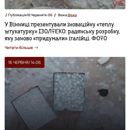
Публікація
16 Червня
14:06
Вежа,
Вежа
У Вінниці презентували іноваційну «теплу
штукатурку» ІЗОЛТЕКО: радянську розробку,
яку заново «придумали» італійці. ФОТО
Читати більше
16 ЧЕРВНЯ
/ 14:06