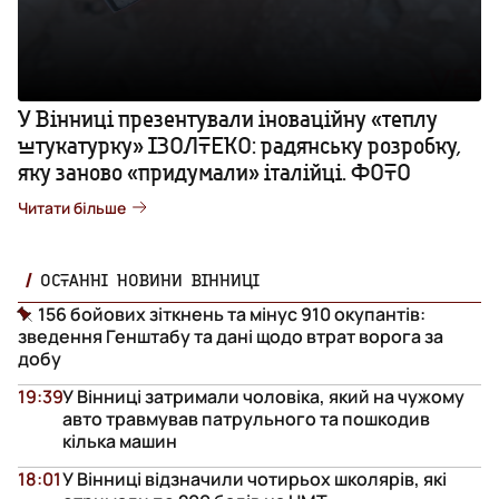
У Вінниці презентували іноваційну «теплу
штукатурку» ІЗОЛТЕКО: радянську розробку,
яку заново «придумали» італійці. ФОТО
Читати більше
ОСТАННІ НОВИНИ ВІННИЦІ
156 бойових зіткнень та мінус 910 окупантів:
зведення Генштабу та дані щодо втрат ворога за
добу
19:39
У Вінниці затримали чоловіка, який на чужому
авто травмував патрульного та пошкодив
кілька машин
18:01
У Вінниці відзначили чотирьох школярів, які