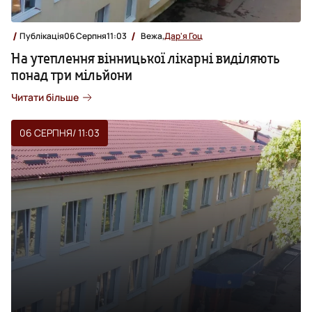
Публікація
06 Серпня
11:03
Вежа,
Дар'я Гоц
На утеплення вінницької лікарні виділяють
понад три мільйони
Читати більше
06 СЕРПНЯ
/ 11:03