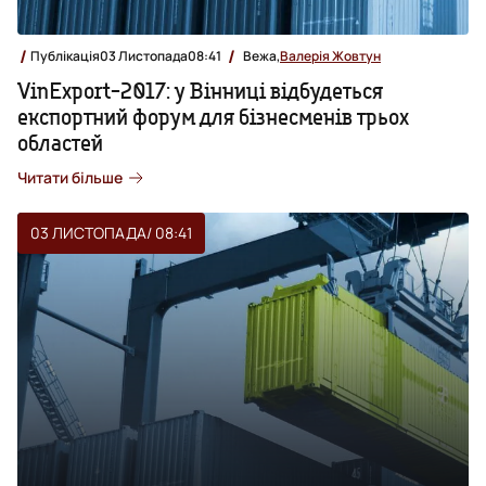
Публікація
03 Листопада
08:41
Вежа,
Валерія Жовтун
VinExport-2017: у Вінниці відбудеться
експортний форум для бізнесменів трьох
областей
Читати більше
03 ЛИСТОПАДА
/ 08:41