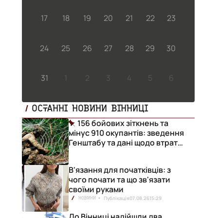
17
18
19
20
21
22
23
24
25
26
27
28
29
30
31
1
2
3
4
5
6
ОСТАННІ НОВИНИ ВІННИЦІ
156 бойових зіткнень та
мінус 910 окупантів: зведення
Генштабу та дані щодо втрат
ворога за добу
В'язання для початківців: з
чого почати та що зв'язати
своїми руками
Публікація
07.08.26
15:29
НОВИНИ
До Вінниці надійшли два