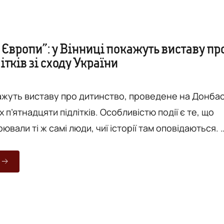
Європи”: у Вінниці покажуть виставу пр
ітків зі сходу України
кажуть виставу про дитинство, проведене на Донбас
 п’ятнадцяти підлітків. Особливістю події є те, що
ювали ті ж самі люди, чиї історії там оповідаються.
у виставу “Майбутнє Європи” можна буде побачи
тупного тижня, 9 жовтня. В основі вистави - історія
цяти підлітків, чиє дитинство минало на території
Луганської та Донецької областей. Вистава ...