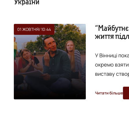
України
“Майбутнє 
01 ЖОВТНЯ
/ 10:44
життя підл
У Вінниці по
окремо взятих
виставу створ
Документальн
у Вінниці нас
Читати більше
життя п’ятнад