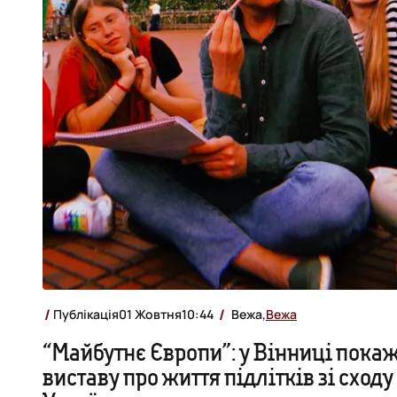
Публікація
01 Жовтня
10:44
Вежа,
Вежа
“Майбутнє Європи”: у Вінниці пока
виставу про життя підлітків зі сходу