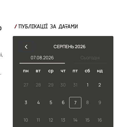
о
ПУБЛІКАЦІЇ ЗА ДАТАМИ
СЕРПЕНЬ 2026
і,
07.08.2026
Сьогодні
пн
вт
ср
чт
пт
сб
нд
ти
27
28
29
30
31
1
2
3
4
5
6
8
9
7
10
11
12
13
14
15
16