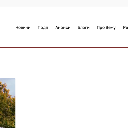
Новини
Події
Анонси
Блоги
Про Вежу
Ре