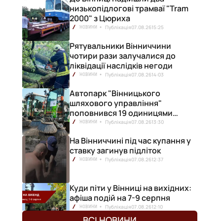
низькопідлогові трамваї "Tram
2000" з Цюриха
Публікація
07.08.26
15:25
НОВИНИ
Рятувальники Вінниччини
чотири рази залучалися до
ліквідації наслідків негоди
Публікація
07.08.26
14:03
НОВИНИ
Автопарк "Вінницького
шляхового управління"
поповнився 19 одиницями
нової техніки
Публікація
07.08.26
13:30
НОВИНИ
На Вінниччині під час купання у
ставку загинув підліток
Публікація
07.08.26
12:37
НОВИНИ
Куди піти у Вінниці на вихідних:
афіша подій на 7-9 серпня
Публікація
07.08.26
12:10
НОВИНИ
ВСІ НОВИНИ