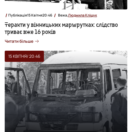
Публікація
15 Квітня
20:46
Вежа,
Людмила Кліщук
Теракти у вінницьких маршрутках: слідство
триває вже 16 років
Читати більше
15 КВІТНЯ
/ 20:46