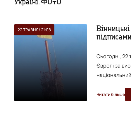
Україні. ФОТО
Вінницькі
22 ТРАВНЯ
/ 21:08
підписами 
ФОТО
Сьогодні, 22 
Європі за вис
національний
Донбасі та б
Андрій Нечипо
Читати більше
вінницьку телевеж
прапор. Ми йо
по всій...