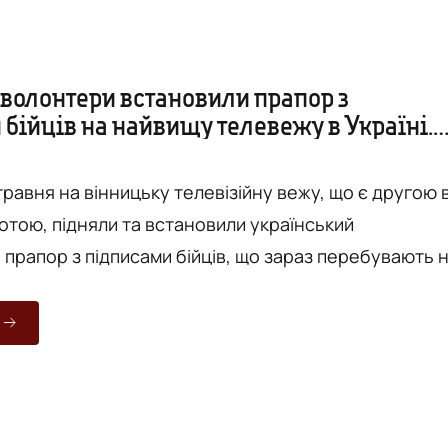
 волонтери встановили прапор з
бійців на найвищу телевежу в Україні.
травня на вінницьку телевізійну вежу, що є другою 
отою, підняли та встановили український
 прапор з підписами бійців, що зараз перебувають 
еруть участь у боях. Про це Vежі повідомив волонт
рук, який ініціював встановлення стягу на
у - другу в Європі за висотою. - Це не просто
го провезли від Широкіно і до Станиці Луганської -