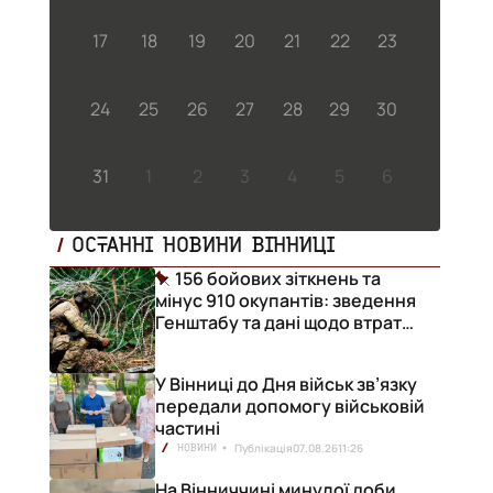
17
18
19
20
21
22
23
24
25
26
27
28
29
30
31
1
2
3
4
5
6
ОСТАННІ НОВИНИ ВІННИЦІ
156 бойових зіткнень та
мінус 910 окупантів: зведення
Генштабу та дані щодо втрат
ворога за добу
У Вінниці до Дня військ зв’язку
передали допомогу військовій
частині
Публікація
07.08.26
11:26
НОВИНИ
На Вінниччині минулої доби