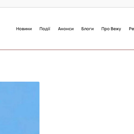
Новини
Події
Анонси
Блоги
Про Вежу
Ре