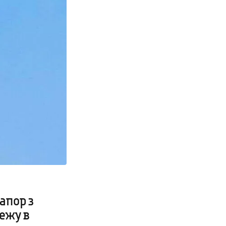
апор з
ежу в