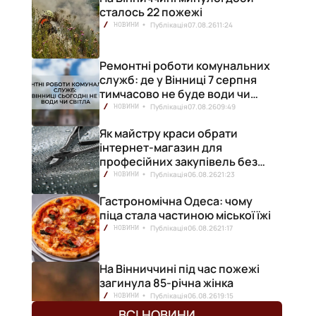
сталось 22 пожежі
Публікація
07.08.26
11:24
НОВИНИ
Ремонтні роботи комунальних
служб: де у Вінниці 7 серпня
тимчасово не буде води чи
світла
Публікація
07.08.26
09:49
НОВИНИ
Як майстру краси обрати
інтернет-магазин для
професійних закупівель без
ризику переплат
Публікація
06.08.26
21:23
НОВИНИ
Гастрономічна Одеса: чому
піца стала частиною міської їжі
Публікація
06.08.26
21:17
НОВИНИ
На Вінниччині під час пожежі
загинула 85-річна жінка
Публікація
06.08.26
19:15
НОВИНИ
ВСІ НОВИНИ