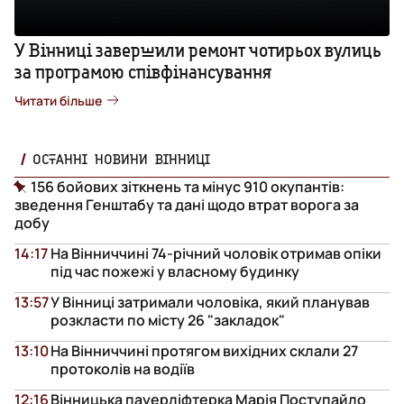
У Вінниці завершили ремонт чотирьох вулиць
за програмою співфінансування
Читати більше
ОСТАННІ НОВИНИ ВІННИЦІ
156 бойових зіткнень та мінус 910 окупантів:
зведення Генштабу та дані щодо втрат ворога за
добу
14:17
На Вінниччині 74-річний чоловік отримав опіки
під час пожежі у власному будинку
13:57
У Вінниці затримали чоловіка, який планував
розкласти по місту 26 "закладок"
13:10
На Вінниччині протягом вихідних склали 27
протоколів на водіїв
12:16
Вінницька пауерліфтерка Марія Поступайло