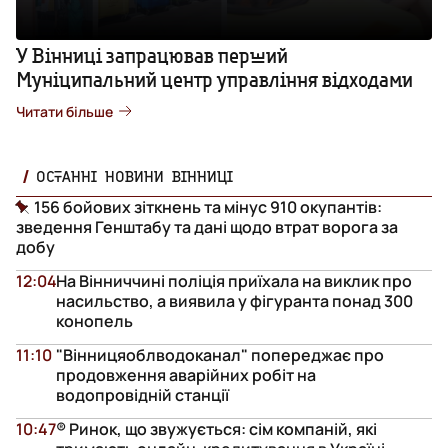
У Вінниці запрацював перший
Муніципальний центр управління відходами
Читати більше
ОСТАННІ НОВИНИ ВІННИЦІ
156 бойових зіткнень та мінус 910 окупантів:
зведення Генштабу та дані щодо втрат ворога за
добу
12:04
На Вінниччині поліція приїхала на виклик про
насильство, а виявила у фігуранта понад 300
конопель
11:10
"Вінницяоблводоканал" попереджає про
продовження аварійних робіт на
водопровідній станції
10:47
® Ринок, що звужується: сім компаній, які