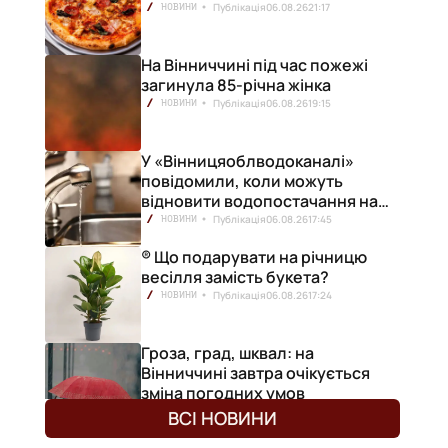
Публікація
06.08.26
21:17
НОВИНИ
На Вінниччині під час пожежі
загинула 85-річна жінка
Публікація
06.08.26
19:15
НОВИНИ
У «Вінницяоблводоканалі»
повідомили, коли можуть
відновити водопостачання на
лівобережжі міста
Публікація
06.08.26
17:45
НОВИНИ
® Що подарувати на річницю
весілля замість букета?
Публікація
06.08.26
17:24
НОВИНИ
Гроза, град, шквал: на
Вінниччині завтра очікується
зміна погодних умов
Публікація
06.08.26
17:13
НОВИНИ
ВСІ НОВИНИ