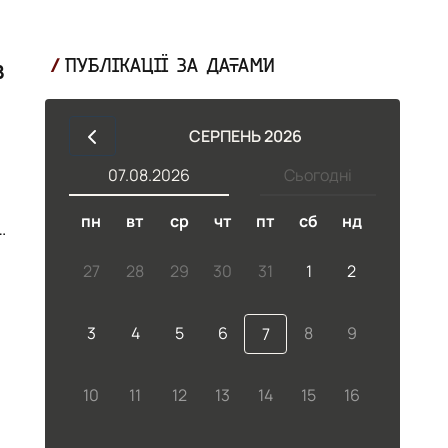
в
ПУБЛІКАЦІЇ ЗА ДАТАМИ
СЕРПЕНЬ 2026
07.08.2026
Сьогодні
пн
вт
ср
чт
пт
сб
нд
р.
27
28
29
30
31
1
2
3
4
5
6
8
9
7
10
11
12
13
14
15
16