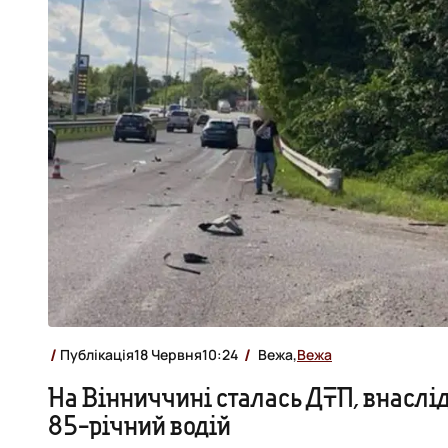
Публікація
18 Червня
10:24
Вежа,
Вежа
На Вінниччині сталась ДТП, внаслід
85-річний водій