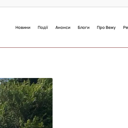
Новини
Події
Анонси
Блоги
Про Вежу
Ре