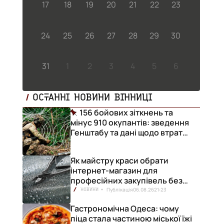
17
18
19
20
21
22
23
24
25
26
27
28
29
30
31
1
2
3
4
5
6
ОСТАННІ НОВИНИ ВІННИЦІ
156 бойових зіткнень та
мінус 910 окупантів: зведення
Генштабу та дані щодо втрат
ворога за добу
Як майстру краси обрати
інтернет-магазин для
професійних закупівель без
ризику переплат
Публікація
06.08.26
21:23
НОВИНИ
Гастрономічна Одеса: чому
піца стала частиною міської їжі