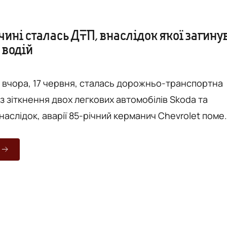
ині сталась ДТП, внаслідок якої загину
 водій
і вчора, 17 червня, сталась дорожньо-транспортна
з зіткнення двох легкових автомобілів Skoda та
 наслідок, аварії 85-річний керманич Chevrolet поме
омляє «Вежа» з посиланням на допис Поліції
 в селі Якушинці. На
рацювали поліцейські, рятувальники та інші профільні
и. Наразі встановлюють усі обставини та причини а...