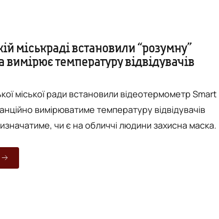
кій міськраді встановили “розумну”
а вимірює температуру відвідувачів
ької міської ради встановили відеотермометр Smart
танційно вимірюватиме температуру відвідувачів
визначатиме, чи є на обличчі людини захисна маска.
сюжеті телеканалу "ВІТА", "розумна камера" за
 здійснити температурний скринінг людини і
важливість користування засобами індивідуального
..