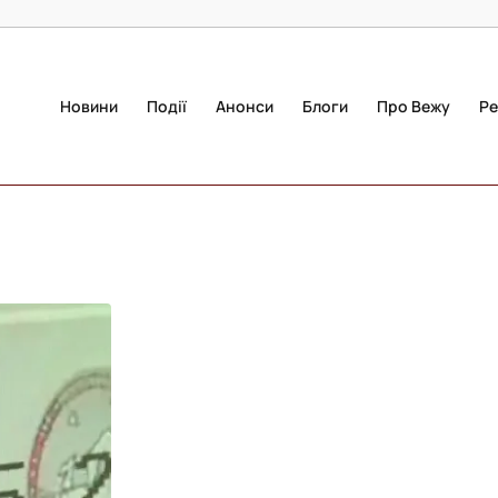
Новини
Події
Анонси
Блоги
Про Вежу
Ре