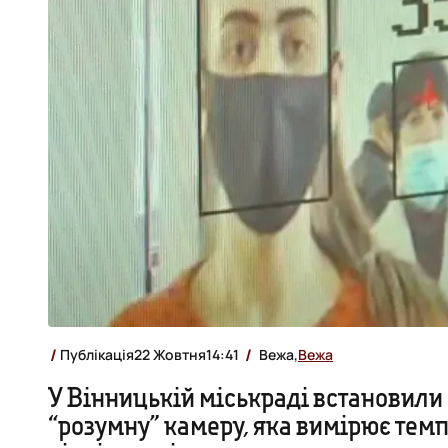
Публікація
22 Жовтня
14:41
Вежа,
Вежа
У Вінницькій міськраді встановили
“розумну” камеру, яка вимірює тем