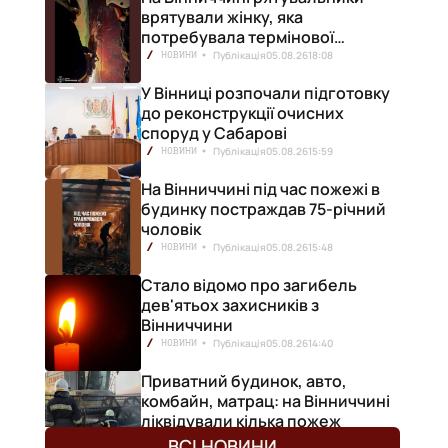
врятували жінку, яка
потребувала термінової
медичної допомоги
Публікація
05.08.26
18:08
НОВИНИ
У Вінниці розпочали підготовку
до реконструкції очисних
споруд у Сабарові
Публікація
05.08.26
15:59
НОВИНИ
На Вінниччині під час пожежі в
будинку постраждав 75-річний
чоловік
Публікація
05.08.26
15:48
НОВИНИ
Стало відомо про загибель
дев'ятьох захисників з
Вінниччини
Публікація
05.08.26
14:40
НОВИНИ
Приватний будинок, авто,
комбайн, матрац: на Вінниччині
ліквідували кілька пожеж
Публікація
05.08.26
12:50
НОВИНИ
ВСІ НОВИНИ