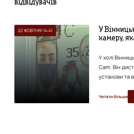
відвідувачів
У Вінниць
22 ЖОВТНЯ
/ 14:41
камеру, як
У холі Вінниц
Cam. Він дис
установи та 
Як йдеться в 
секунду може
Читати більше
нагадає про 
захисту. Результати вимірювання пристрій відразу виводить на
дисплей. Якщ.