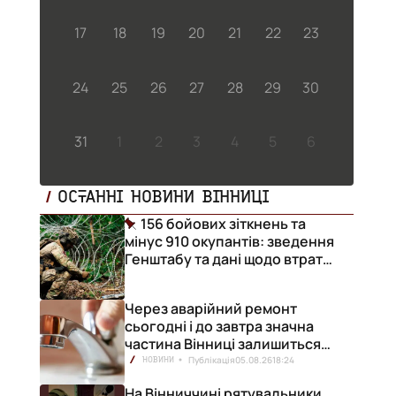
17
18
19
20
21
22
23
24
25
26
27
28
29
30
31
1
2
3
4
5
6
ОСТАННІ НОВИНИ ВІННИЦІ
156 бойових зіткнень та
мінус 910 окупантів: зведення
Генштабу та дані щодо втрат
ворога за добу
Через аварійний ремонт
сьогодні і до завтра значна
частина Вінниці залишиться
без води
Публікація
05.08.26
18:24
НОВИНИ
На Вінниччині рятувальники