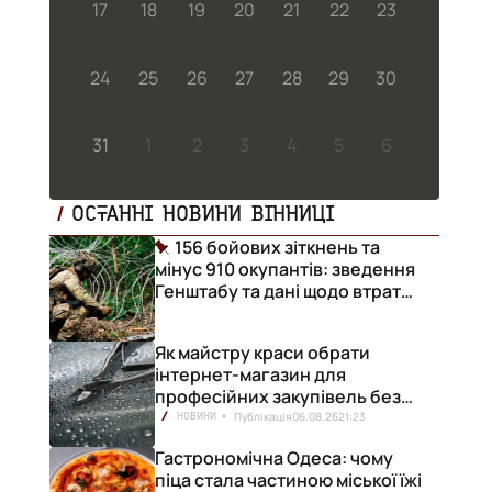
17
18
19
20
21
22
23
24
25
26
27
28
29
30
31
1
2
3
4
5
6
ОСТАННІ НОВИНИ ВІННИЦІ
156 бойових зіткнень та
мінус 910 окупантів: зведення
Генштабу та дані щодо втрат
ворога за добу
Як майстру краси обрати
інтернет-магазин для
професійних закупівель без
ризику переплат
Публікація
06.08.26
21:23
НОВИНИ
Гастрономічна Одеса: чому
піца стала частиною міської їжі