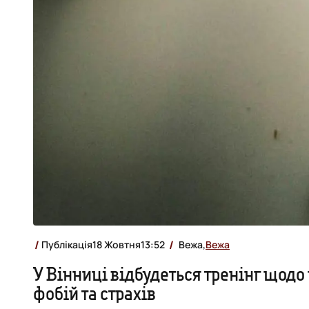
Публікація
18 Жовтня
13:52
Вежа,
Вежа
У Вінниці відбудеться тренінг щод
фобій та страхів