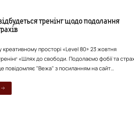
відбудеться тренінг щодо подолання
трахів
у креативному просторі «Level 80» 23 жовтня
тренінг «Шлях до свободи. Подолаємо фобії та стра
ершенню учасники отримають
ради щодо подолання тривоги та страхів у
у житті, інструменти боротьби зі страхом та
виникнення фобій. Захід відбудеться у
розташований по вул....