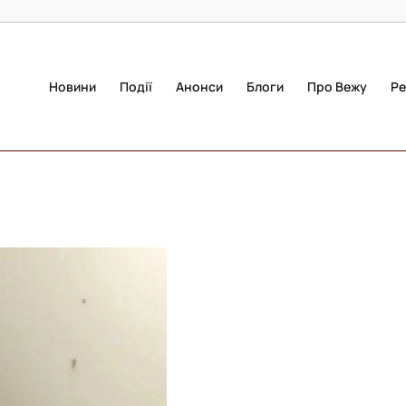
Новини
Події
Анонси
Блоги
Про Вежу
Ре