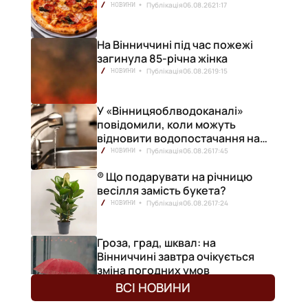
Публікація
06.08.26
21:17
НОВИНИ
На Вінниччині під час пожежі
загинула 85-річна жінка
Публікація
06.08.26
19:15
НОВИНИ
У «Вінницяоблводоканалі»
повідомили, коли можуть
відновити водопостачання на
лівобережжі міста
Публікація
06.08.26
17:45
НОВИНИ
® Що подарувати на річницю
весілля замість букета?
Публікація
06.08.26
17:24
НОВИНИ
Гроза, град, шквал: на
Вінниччині завтра очікується
зміна погодних умов
Публікація
06.08.26
17:13
НОВИНИ
ВСІ НОВИНИ