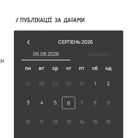
ПУБЛІКАЦІЇ ЗА ДАТАМИ
СЕРПЕНЬ 2026
06.08.2026
Сьогодні
хи
пн
вт
ср
чт
пт
сб
нд
27
28
29
30
31
1
2
3
4
5
7
8
9
6
10
11
12
13
14
15
16