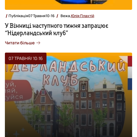
Публікація
07 Травня
10:16
Вежа,
Юлія Плахтій
У Вінниці наступного тижня запрацює
“Нідерландський клуб”
Читати більше
07 ТРАВНЯ
/ 10:16