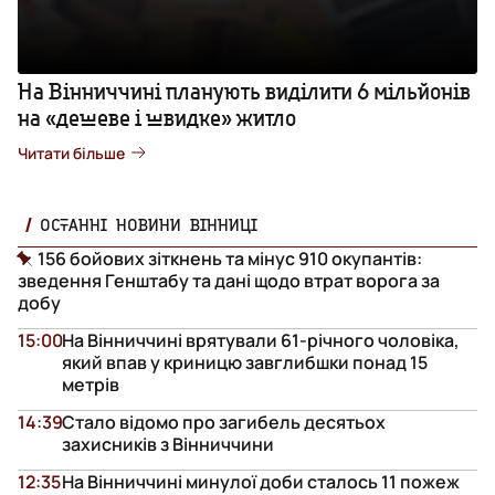
На Вінниччині планують виділити 6 мільйонів
на «дешеве і швидке» житло
Читати більше
ОСТАННІ НОВИНИ ВІННИЦІ
156 бойових зіткнень та мінус 910 окупантів:
зведення Генштабу та дані щодо втрат ворога за
добу
15:00
На Вінниччині врятували 61-річного чоловіка,
який впав у криницю завглибшки понад 15
метрів
14:39
Стало відомо про загибель десятьох
захисників з Вінниччини
12:35
На Вінниччині минулої доби сталось 11 пожеж