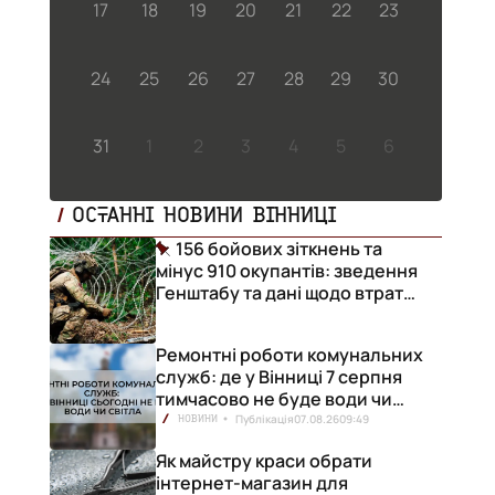
17
18
19
20
21
22
23
24
25
26
27
28
29
30
31
1
2
3
4
5
6
ОСТАННІ НОВИНИ ВІННИЦІ
156 бойових зіткнень та
мінус 910 окупантів: зведення
Генштабу та дані щодо втрат
ворога за добу
Ремонтні роботи комунальних
служб: де у Вінниці 7 серпня
тимчасово не буде води чи
світла
Публікація
07.08.26
09:49
НОВИНИ
Як майстру краси обрати
інтернет-магазин для