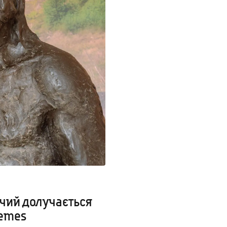
вчий долучається
hemes