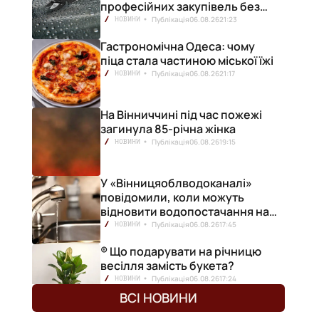
професійних закупівель без
ризику переплат
Публікація
06.08.26
21:23
НОВИНИ
Гастрономічна Одеса: чому
піца стала частиною міської їжі
Публікація
06.08.26
21:17
НОВИНИ
На Вінниччині під час пожежі
загинула 85-річна жінка
Публікація
06.08.26
19:15
НОВИНИ
У «Вінницяоблводоканалі»
повідомили, коли можуть
відновити водопостачання на
лівобережжі міста
Публікація
06.08.26
17:45
НОВИНИ
® Що подарувати на річницю
весілля замість букета?
Публікація
06.08.26
17:24
НОВИНИ
ВСІ НОВИНИ