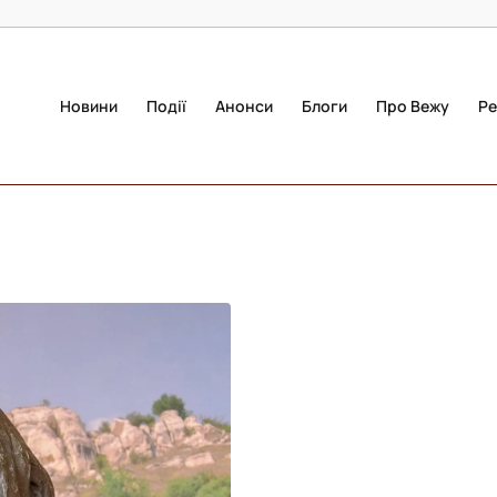
Новини
Події
Анонси
Блоги
Про Вежу
Ре