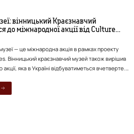
узеї: вінницький Краєзнавчий
я до міжнародної акції від Culture
музеї — це міжнародна акція в рамках проекту
es. Вінницький краєзнавчий музей також вирішив
 акції, яка в Україні відбуватиметься вчетверте.
ото в музеї потрібно платити гроші, а якщо ще й
 то ризикуєш помітити здивовані та суворі погляди
ле про все це можна забути 17 січня - у Міжнародни
ейсбук керівництво