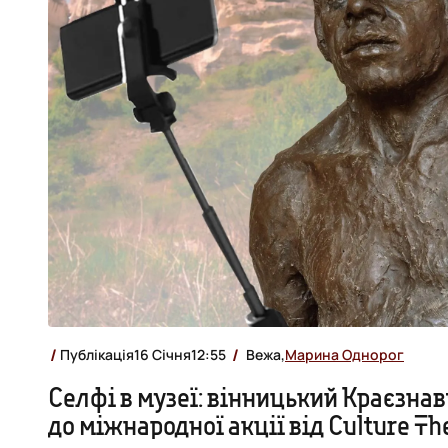
Публікація
16 Січня
12:55
Вежа,
Марина Однорог
Селфі в музеї: вінницький Краєзна
до міжнародної акції від Culture T