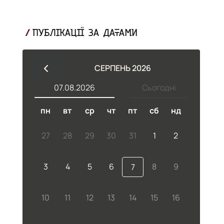
ПУБЛІКАЦІЇ ЗА ДАТАМИ
СЕРПЕНЬ 2026
07.08.2026
Сьогодні
пн
вт
ср
чт
пт
сб
нд
27
28
29
30
31
1
2
й
3
4
5
6
8
9
7
10
11
12
13
14
15
16