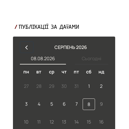
ПУБЛІКАЦІЇ ЗА ДАТАМИ
і
СЕРПЕНЬ 2026
08.08.2026
Сьогодні
пн
вт
ср
чт
пт
сб
нд
27
28
29
30
31
1
2
3
4
5
6
7
9
8
в
10
11
12
13
14
15
16