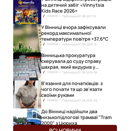
на дитячий забіг «Vinnytsia
Kids Race 2026»
Публікація
07.08.26
17:10
НОВИНИ
У Вінниці вчора зафіксували
рекорд максимальної
температури повітря +37,6°С
Публікація
07.08.26
16:19
НОВИНИ
Вінницька прокуратура
скерувала до суду справу
шахрая, який видурив у
вінничанки 154 тисячі гривень
Публікація
07.08.26
16:08
НОВИНИ
В'язання для початківців: з
чого почати та що зв'язати
своїми руками
Публікація
07.08.26
15:29
НОВИНИ
До Вінниці надійшли два
низькопідлогові трамваї "Tram
2000" з Цюриха
Публікація
07.08.26
15:25
НОВИНИ
ВСІ НОВИНИ