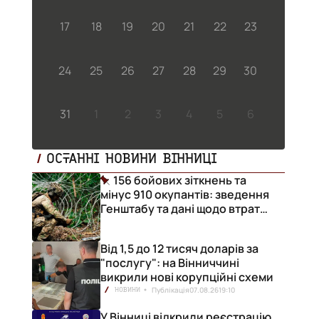
17
18
19
20
21
22
23
24
25
26
27
28
29
30
31
1
2
3
4
5
6
ОСТАННІ НОВИНИ ВІННИЦІ
156 бойових зіткнень та
мінус 910 окупантів: зведення
Генштабу та дані щодо втрат
ворога за добу
Від 1,5 до 12 тисяч доларів за
"послугу": на Вінниччині
викрили нові корупційні схеми
Публікація
07.08.26
19:10
НОВИНИ
У Вінниці відкрили реєстрацію