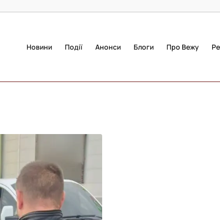
Новини
Події
Анонси
Блоги
Про Вежу
Ре