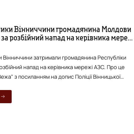
ики Вінниччини громадянина Молдови
 за розбійний напад на керівника мереж
О
 Вінниччини затримали громадянина Республіки
бійний напад на керівника мережі АЗС. Про це
ежа" з посиланням на допис Поліції Вінницької
б'єкта» на власному авто, яке залишили за 5 км.
ались пішки. Вже на території спочатку намагалися
ері відмичками. Та, почувши шум, власник сам вийшо
...