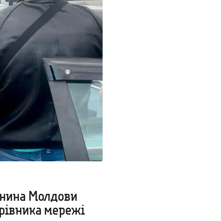
янина Молдови
ерівника мережі