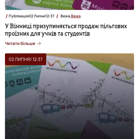
Публікація
02 Липня
12:37
Вежа,
Вежа
У Вінниці призупиняється продаж пільгових
проїзних для учнів та студентів
Читати більше
02 ЛИПНЯ
/ 12:37