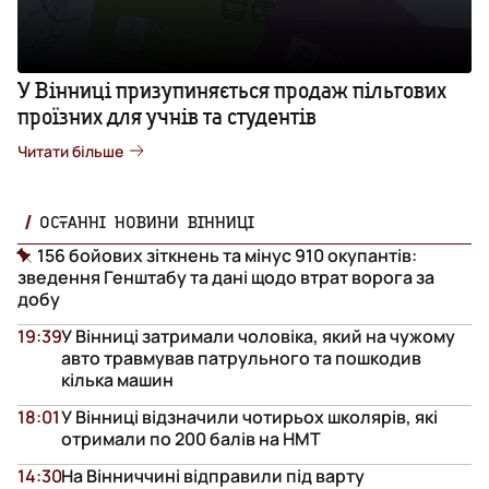
У Вінниці призупиняється продаж пільгових
проїзних для учнів та студентів
Читати більше
ОСТАННІ НОВИНИ ВІННИЦІ
156 бойових зіткнень та мінус 910 окупантів:
зведення Генштабу та дані щодо втрат ворога за
добу
19:39
У Вінниці затримали чоловіка, який на чужому
авто травмував патрульного та пошкодив
кілька машин
18:01
У Вінниці відзначили чотирьох школярів, які
отримали по 200 балів на НМТ
14:30
На Вінниччині відправили під варту