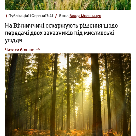
Публікація
11 Серпня
17:41
Вежа,
Влада Мельничук
На Вінниччині оскаржують рішення щодо
передачі двох заказників під мисливські
угіддя
Читати більше