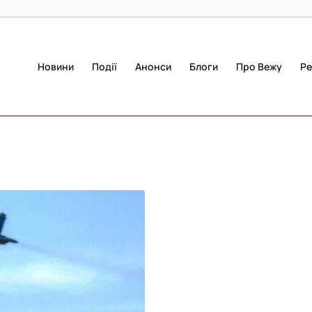
Новини
Події
Анонси
Блоги
Про Вежу
Ре