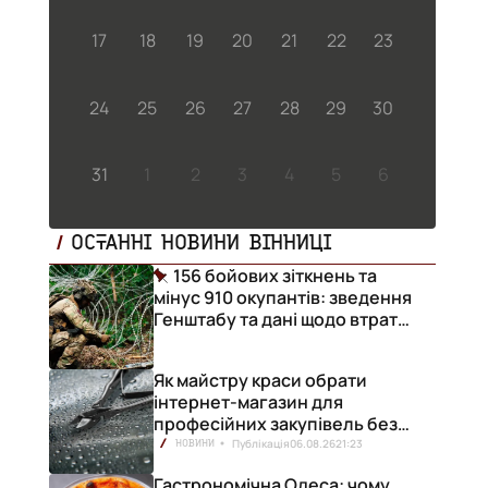
17
18
19
20
21
22
23
24
25
26
27
28
29
30
31
1
2
3
4
5
6
ОСТАННІ НОВИНИ ВІННИЦІ
156 бойових зіткнень та
мінус 910 окупантів: зведення
Генштабу та дані щодо втрат
ворога за добу
Як майстру краси обрати
інтернет-магазин для
професійних закупівель без
ризику переплат
Публікація
06.08.26
21:23
НОВИНИ
Гастрономічна Одеса: чому