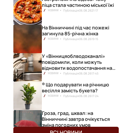
піца стала частиною міської їжі
Публікація
06.08.26
21:17
НОВИНИ
На Вінниччині під час пожежі
загинула 85-річна жінка
Публікація
06.08.26
19:15
НОВИНИ
У «Вінницяоблводоканалі»
повідомили, коли можуть
відновити водопостачання на
лівобережжі міста
Публікація
06.08.26
17:45
НОВИНИ
® Що подарувати на річницю
весілля замість букета?
Публікація
06.08.26
17:24
НОВИНИ
Гроза, град, шквал: на
Вінниччині завтра очікується
зміна погодних умов
Публікація
06.08.26
17:13
НОВИНИ
ВСІ НОВИНИ