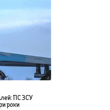
ілей: ПС ЗСУ
ри роки