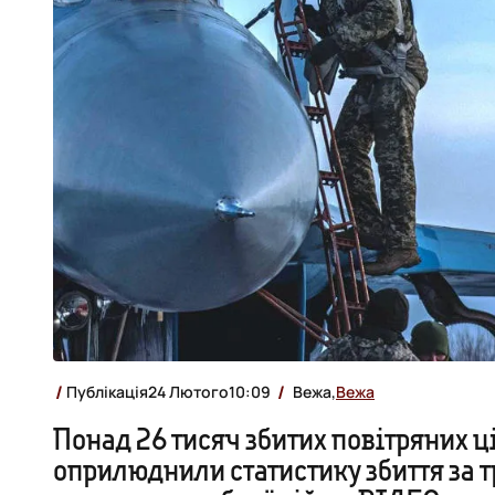
Публікація
24 Лютого
10:09
Вежа,
Вежа
Понад 26 тисяч збитих повітряних ц
оприлюднили статистику збиття за т