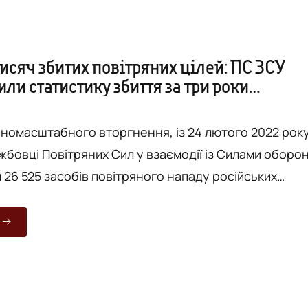
исяч збитих повітряних цілей: ПС ЗСУ
и статистику збиття за три роки
табної війни. ВІДЕО
вномасштабного вторгнення, із 24 лютого 2022 року
жбовці Повітряних Сил у взаємодії із Силами оборо
 26 525 засобів повітряного нападу російських
331 – вертольотів; - 40 аеробалістичних ракет Х-47М2
 95 балістичних ракет «Іскандер-М»/KN-23; - 550
т «Калібр»; - 95 крилатих ракет «Іскан...