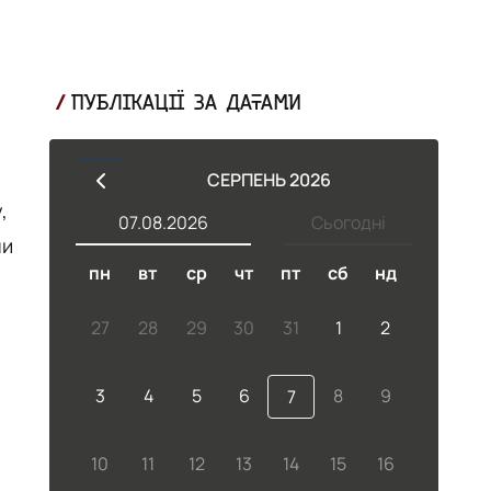
ПУБЛІКАЦІЇ ЗА ДАТАМИ
СЕРПЕНЬ 2026
,
07.08.2026
Сьогодні
ни
пн
вт
ср
чт
пт
сб
нд
27
28
29
30
31
1
2
3
4
5
6
8
9
7
10
11
12
13
14
15
16