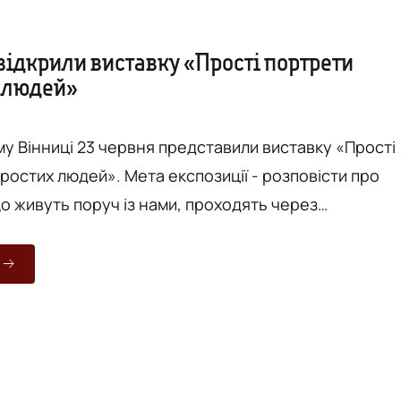
відкрили виставку «Прості портрети
 людей»
му Вінниці 23 червня представили виставку «Прості
ростих людей». Мета експозиції - розповісти про
що живуть поруч із нами, проходять через
дії, що змінюють їхні життя. Про це повідомляє
нням на сайт Вінницької міської ради. Це проєкт
та поетеси Ірини Бланар, на якому представлені 17
иватиме експозиція до 6 липня. Ідея виставки