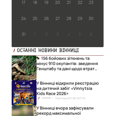
17
18
19
20
21
22
23
24
25
26
27
28
29
30
31
1
2
3
4
5
6
ОСТАННІ НОВИНИ ВІННИЦІ
156 бойових зіткнень та
мінус 910 окупантів: зведення
Генштабу та дані щодо втрат
ворога за добу
У Вінниці відкрили реєстрацію
на дитячий забіг «Vinnytsia
Kids Race 2026»
Публікація
07.08.26
17:10
НОВИНИ
У Вінниці вчора зафіксували
рекорд максимальної