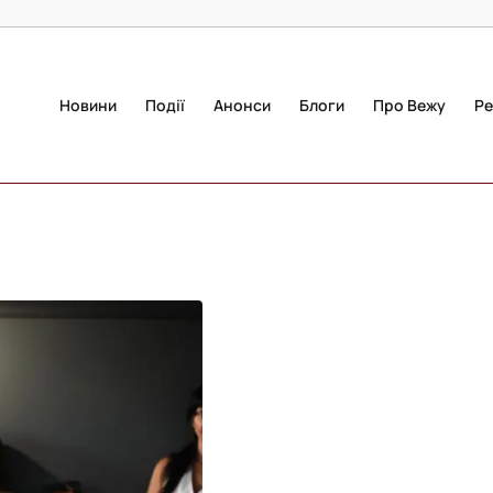
Новини
Події
Анонси
Блоги
Про Вежу
Ре