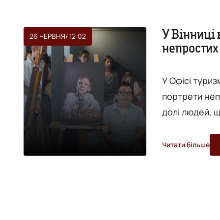
У Вінниці 
26 ЧЕРВНЯ
/ 12:02
непростих
У Офісі туриз
портрети неп
долі людей, 
випробування та по
"Вежа" з посила
Читати більше
фотографині 
портретів. Тр
показати ...