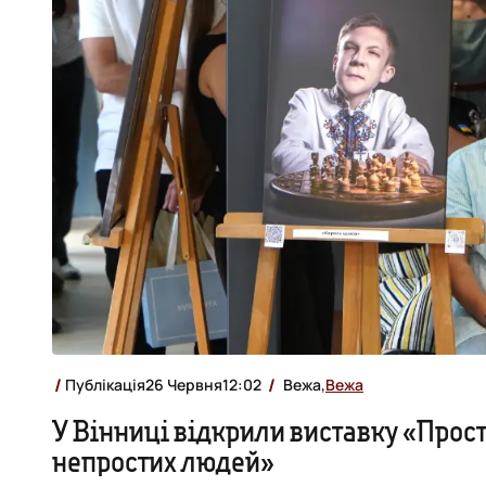
Публікація
26 Червня
12:02
Вежа,
Вежа
У Вінниці відкрили виставку «Прост
непростих людей»