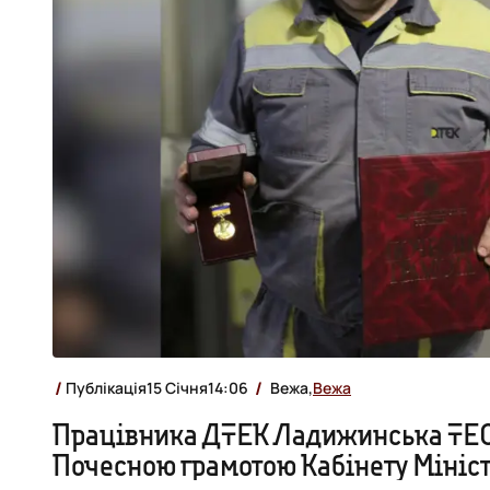
Публікація
15 Січня
14:06
Вежа,
Вежа
Працівника ДТЕК Ладижинська ТЕС
Почесною грамотою Кабінету Мініст