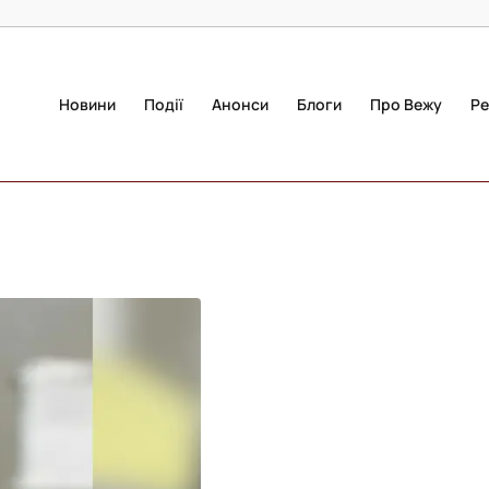
Новини
Події
Анонси
Блоги
Про Вежу
Ре