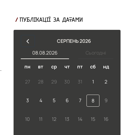
ПУБЛІКАЦІЇ ЗА ДАТАМИ
СЕРПЕНЬ 2026
08.08.2026
Сьогодні
пн
вт
ср
чт
пт
сб
нд
С.
27
28
29
30
31
1
2
3
4
5
6
7
9
8
10
11
12
13
14
15
16