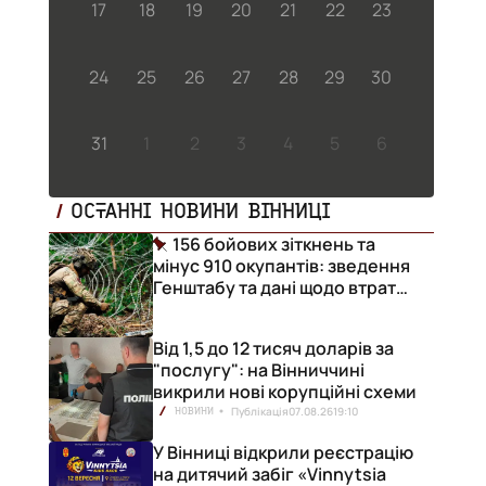
17
18
19
20
21
22
23
24
25
26
27
28
29
30
31
1
2
3
4
5
6
ОСТАННІ НОВИНИ ВІННИЦІ
156 бойових зіткнень та
мінус 910 окупантів: зведення
Генштабу та дані щодо втрат
ворога за добу
Від 1,5 до 12 тисяч доларів за
"послугу": на Вінниччині
викрили нові корупційні схеми
Публікація
07.08.26
19:10
НОВИНИ
У Вінниці відкрили реєстрацію
на дитячий забіг «Vinnytsia