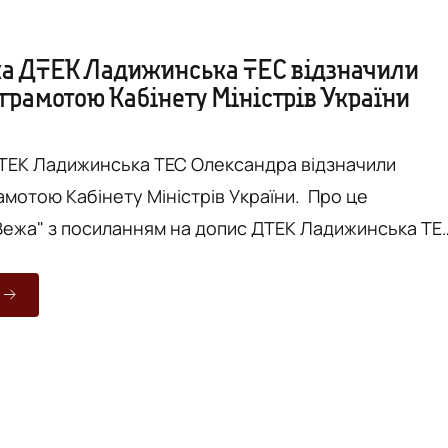
а ДТЕК Ладижинська ТЕС відзначили
грамотою Кабінету Міністрів України
ТЕК Ладижинська ТЕС Олександра відзначили
тою Кабінету Міністрів України. Про це
Вежа" з посиланням на допис ДТЕК Ладижинська ТЕ
є в енергетиці вже 28 років. За ці роки пройшов
иніста-обхідника до керівника департаменту з
артамент Олександр очолив два
е сьогодні він серед тих керівників, хто після
и приїжджає ...