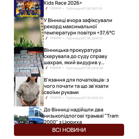
Kids Race 2026»
Публікація
07.08.26
17:10
НОВИНИ
У Вінниці вчора зафіксували
рекорд максимальної
температури повітря +37,6°С
Публікація
07.08.26
16:19
НОВИНИ
Вінницька прокуратура
скерувала до суду справу
шахрая, який видурив у
вінничанки 154 тисячі гривень
Публікація
07.08.26
16:08
НОВИНИ
В'язання для початківців: з
чого почати та що зв'язати
своїми руками
Публікація
07.08.26
15:29
НОВИНИ
До Вінниці надійшли два
низькопідлогові трамваї "Tram
2000" з Цюриха
Публікація
07.08.26
15:25
НОВИНИ
ВСІ НОВИНИ