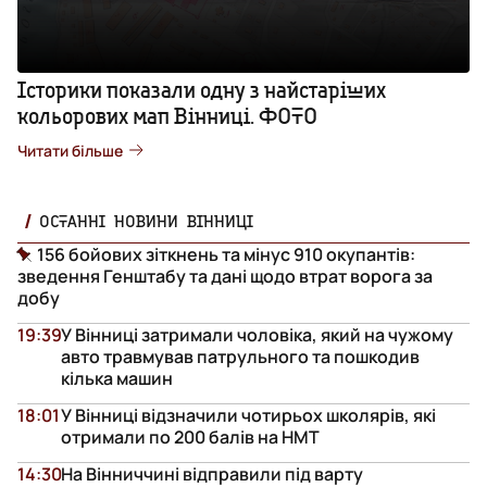
Історики показали одну з найстаріших
кольорових мап Вінниці. ФОТО
Читати більше
ОСТАННІ НОВИНИ ВІННИЦІ
156 бойових зіткнень та мінус 910 окупантів:
зведення Генштабу та дані щодо втрат ворога за
добу
19:39
У Вінниці затримали чоловіка, який на чужому
авто травмував патрульного та пошкодив
кілька машин
18:01
У Вінниці відзначили чотирьох школярів, які
отримали по 200 балів на НМТ
14:30
На Вінниччині відправили під варту