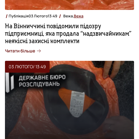
Публікація
03 Лютого
13:49
Вежа,
Вежа
На Вінниччині повідомили підозру
підприємниці, яка продала “надзвичайникам”
неякісні захисні комплекти
Читати більше
03 ЛЮТОГО
/ 13:49