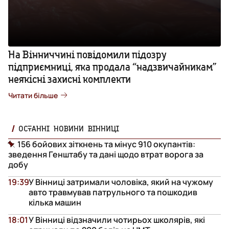
На Вінниччині повідомили підозру
підприємниці, яка продала “надзвичайникам”
неякісні захисні комплекти
Читати більше
ОСТАННІ НОВИНИ ВІННИЦІ
156 бойових зіткнень та мінус 910 окупантів:
зведення Генштабу та дані щодо втрат ворога за
добу
19:39
У Вінниці затримали чоловіка, який на чужому
авто травмував патрульного та пошкодив
кілька машин
18:01
У Вінниці відзначили чотирьох школярів, які