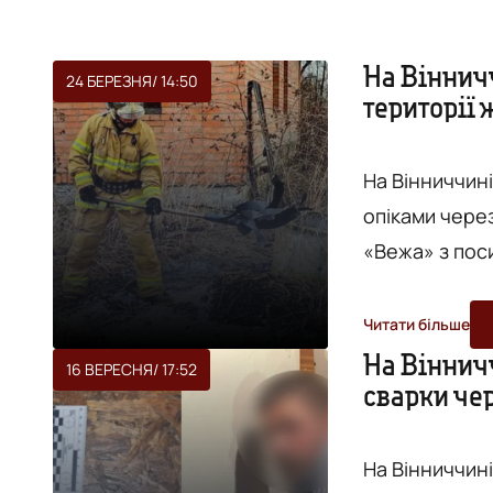
На Віннич
24 БЕРЕЗНЯ
/ 14:50
території 
На Вінниччині
опіками через поже
«Вежа» з пос
Сталося це в
району. Пенсі
Читати більше
не змогла впо
На Вінничч
16 ВЕРЕСНЯ
/ 17:52
сварки че
перекинувся н
згодом бу...
На Вінниччині