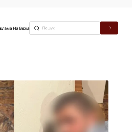
клама На Вежа