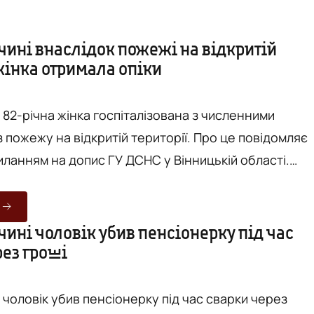
чині внаслідок пожежі на відкритій
жінка отримала опіки
 82-річна жінка госпіталізована з численними
жу на відкритій території. Про це повідомляє
иланням на допис ГУ ДСНС у Вінницькій області.
чора вдень, 23 березня, у с. Стадниця Вінницького
онерка підпалила суху рослинність, та уже за мить
ратися з вогнем. Він стрімко поширився та
ині чоловік убив пенсіонерку під час
рез гроші
а неї. Як наслідок, жінка отримала численні опіки й
 чоловік убив пенсіонерку під час сварки через