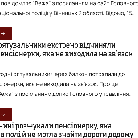
нальної поліції у Вінницькій області. Відомо, 15
ті Ямпіль на Вінниччині нетверезий місцевий
ийшов додому до 68-річної пенсіонерки.
отів позичити грошей, проте через це виник
 рятувальники екстрено відчиняли
енсіонерки, яка не виходила на зв’язок
овік побив жінку кулаками та табуретом по голові -
 травм...
огодні рятувальники через балкон потрапили до
онерки, яка не виходила на зв'язок. Про це
Вежа" з посиланням допис Головного управління
кій області. У квартирі на проспекті
о 67-річна пенсіонерка довгий час не виходила на
 відчиняла двері. Рятувальники за допомогою
чині розшукали пенсіонерку, яка
в полі й не могла знайти дороги додому
бини потрапили до квартири на першому поверсі