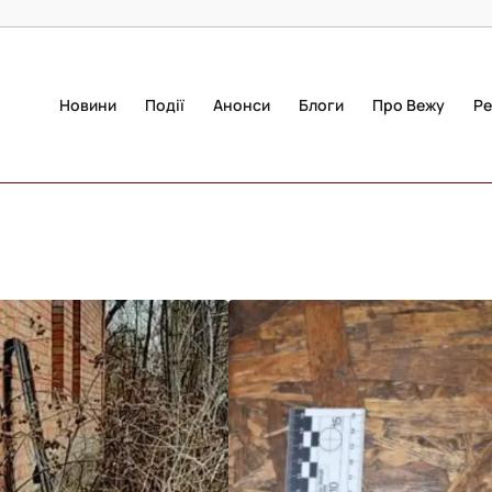
Новини
Події
Анонси
Блоги
Про Вежу
Ре