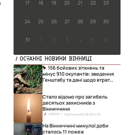
17
18
19
20
21
22
23
24
25
26
27
28
29
30
31
1
2
3
4
5
6
ОСТАННІ НОВИНИ ВІННИЦІ
156 бойових зіткнень та
мінус 910 окупантів: зведення
Генштабу та дані щодо втрат
ворога за добу
Стало відомо про загибель
десятьох захисників з
Вінниччини
Публікація
09.08.26
14:39
НОВИНИ
На Вінниччині минулої доби
сталось 11 пожеж