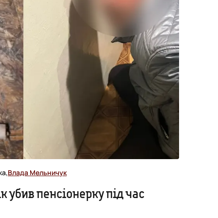
жа,
Влада Мельничук
к убив пенсіонерку під час