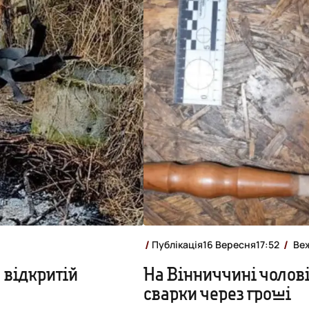
Публікація
16 Вересня
17:52
Ве
 відкритій
На Вінниччині чолові
сварки через гроші