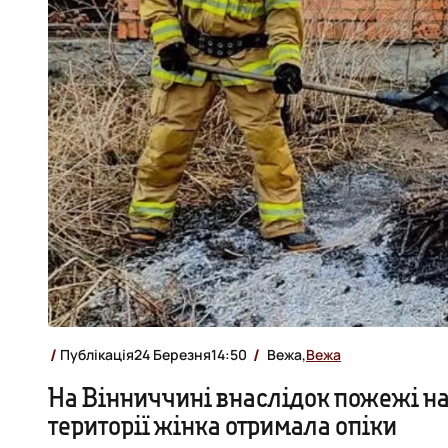
Публікація
24 Березня
14:50
Вежа,
Вежа
На Вінниччині внаслідок пожежі на
території жінка отримала опіки