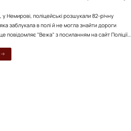
вки через вік...
, у Немирові, поліцейські розшукали 82-річну
яка заблукала в полі й не могла знайти дороги
сня вдень в селищі
ро це в поліцію повідомили рідні. Поліцейські
рез добу пошукових заходів. Вона не змогла
орієнтуватися на місцевості та дійти додому через
облеми ...