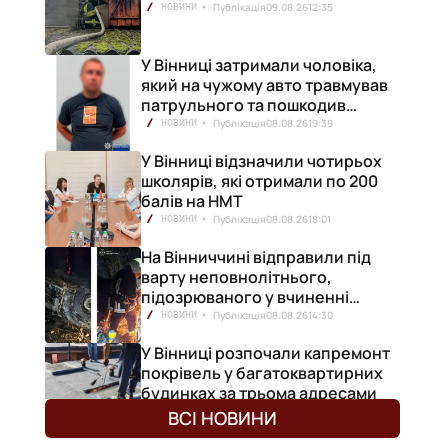
Публікація
09.08.26
12:35
НОВИНИ
У Вінниці затримали чоловіка,
який на чужому авто травмував
патрульного та пошкодив
кілька машин
Публікація
08.08.26
19:39
НОВИНИ
У Вінниці відзначили чотирьох
школярів, які отримали по 200
балів на НМТ
Публікація
08.08.26
18:01
НОВИНИ
На Вінниччині відправили під
варту неповнолітнього,
підозрюваного у вчиненні
смертельної ДТП
Публікація
08.08.26
14:30
НОВИНИ
У Вінниці розпочали капремонт
покрівель у багатоквартирних
будинках за трьома адресами
Публікація
08.08.26
12:48
НОВИНИ
ВСІ НОВИНИ