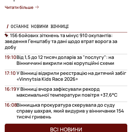
Читати більше
ОСТАННІ НОВИНИ ВІННИЦІ
156 бойових зіткнень та мінус 910 окупантів:
зведення Генштабу та дані щодо втрат ворога за
добу
19:10
Від 1,5 до 12 тисяч доларів за "послугу": на
Вінниччині викрили нові корупційні схеми
17:10
У Вінниці відкрили реєстрацію на дитячий забіг
«Vinnytsia Kids Race 2026»
16:19
У Вінниці вчора зафіксували рекорд
максимальної температури повітря +37,6°С
16:08
Вінницька прокуратура скерувала до суду
справу шахрая, який видурив у вінничанки 154
тисячі гривень
ВСІ НОВИНИ