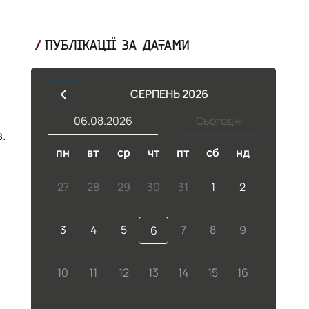
ПУБЛІКАЦІЇ ЗА ДАТАМИ
СЕРПЕНЬ 2026
06.08.2026
Сьогодні
.
пн
вт
ср
чт
пт
сб
нд
27
28
29
30
31
1
2
3
4
5
7
8
9
6
10
11
12
13
14
15
16