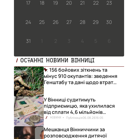
17
18
19
20
21
22
23
24
25
26
27
28
29
30
31
1
2
3
4
5
6
ОСТАННІ НОВИНИ ВІННИЦІ
156 бойових зіткнень та
мінус 910 окупантів: зведення
Генштабу та дані щодо втрат
ворога за добу
У Вінниці судитимуть
підприємицю, яка ухилилася
від сплати 4,6 мільйонів
гривень податків
Публікація
06.08.26
16:05
НОВИНИ
Мешканця Вінниччини за
розповсюдження дитячої