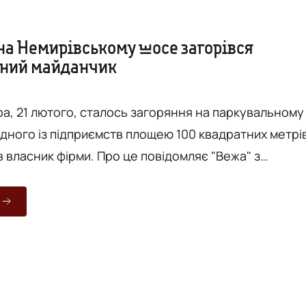
 на Немирівському шосе загорівся
ьний майданчик
ора, 21 лютого, сталось загоряння на паркувальному
дного із підприємств площею 100 квадратних метрів
рми. Про це повідомляє "Вежа" з
пис ГУ ДСНС у Вінницькій області. Опіки отримав
асник фірми. Він намагався самостійно приборкати
оспіталізували до лікарні. Загалом на місці
працювали 27 рятувальників та 7 одиниць техніки. Причина по...