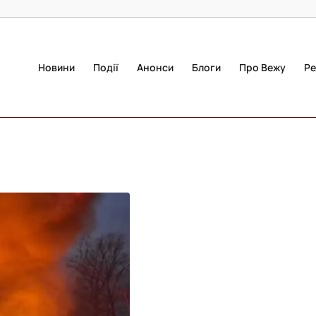
Новини
Події
Анонси
Блоги
Про Вежу
Ре