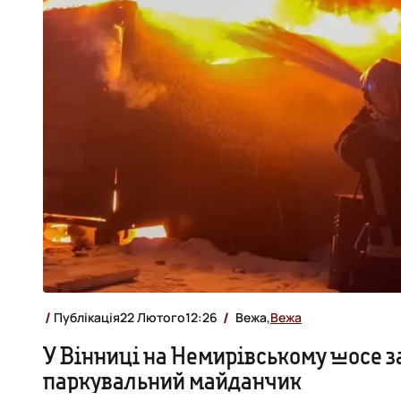
Публікація
22 Лютого
12:26
Вежа,
Вежа
У Вінниці на Немирівському шосе з
паркувальний майданчик