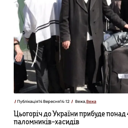
Публікація
14 Вересня
14:12
Вежа,
Вежа
Цьогоріч до України прибуде понад 
паломників-хасидів