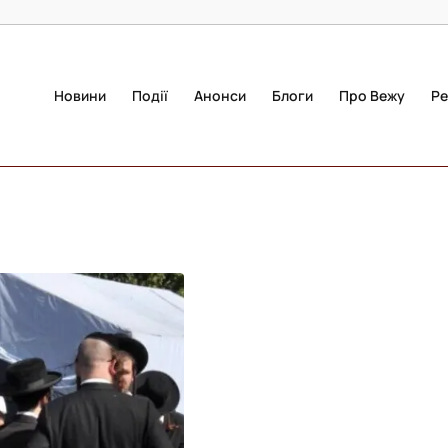
Новини
Події
Анонси
Блоги
Про Вежу
Ре