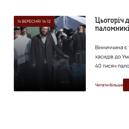
Цьогоріч д
14 ВЕРЕСНЯ
/ 14:12
паломникі
Вінниччина є
хасидів до У
40 тисяч палом
це повідомля
справах націонал
Читати більше
національних
забезпечення
свято Р...