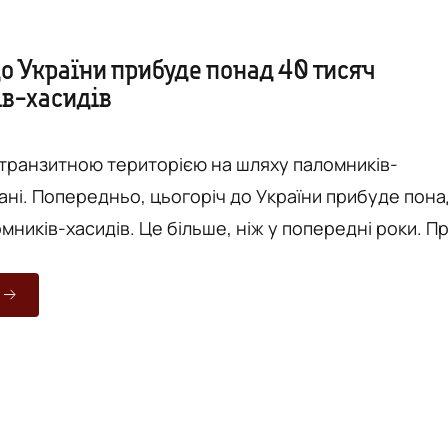
о України прибуде понад 40 тисяч
в-хасидів
 транзитною територією на шляху паломників-
мані. Попередньо, цьогоріч до України прибуде пона
ників-хасидів. Це більше, ніж у попередні роки. Про
є "Вежа" з посиланням на допис Управління у
ьностей та релігій Вінницької ОДА. Так, у Центрі
 культур Вінниччини пройшла нарада з питань
 безпеки під час паломництва хасидів до м. Умань 