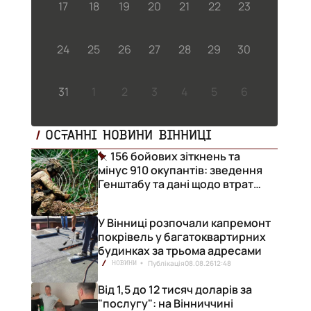
17
18
19
20
21
22
23
24
25
26
27
28
29
30
31
1
2
3
4
5
6
ОСТАННІ НОВИНИ ВІННИЦІ
156 бойових зіткнень та
мінус 910 окупантів: зведення
Генштабу та дані щодо втрат
ворога за добу
У Вінниці розпочали капремонт
покрівель у багатоквартирних
будинках за трьома адресами
Публікація
08.08.26
12:48
НОВИНИ
Від 1,5 до 12 тисяч доларів за
"послугу": на Вінниччині