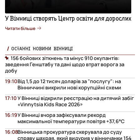
У Вінниці створять Центр освіти для дорослих
Читати більше
ОСТАННІ НОВИНИ ВІННИЦІ
156 бойових зіткнень та мінус 910 окупантів:
зведення Генштабу та дані щодо втрат ворога за
добу
19:10
Від 1,5 до 12 тисяч доларів за "послугу": на
Вінниччині викрили нові корупційні схеми
17:10
У Вінниці відкрили реєстрацію на дитячий забіг
«Vinnytsia Kids Race 2026»
16:19
У Вінниці вчора зафіксували рекорд
максимальної температури повітря +37,6°С
16:08
Вінницька прокуратура скерувала до суду
справу шахрая, який видурив у вінничанки 154