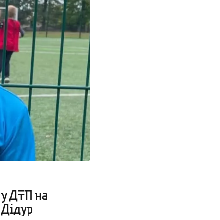
 у ДТП на
 Дідур