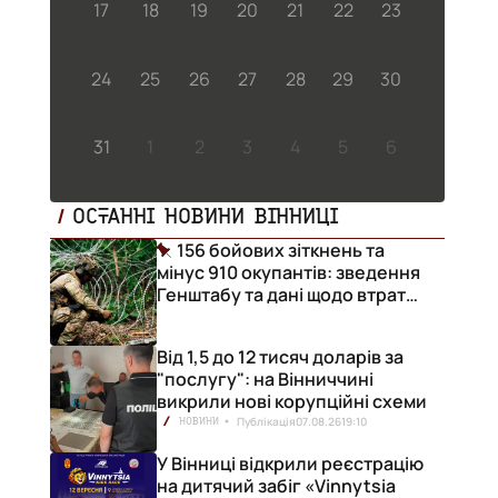
17
18
19
20
21
22
23
24
25
26
27
28
29
30
31
1
2
3
4
5
6
ОСТАННІ НОВИНИ ВІННИЦІ
156 бойових зіткнень та
мінус 910 окупантів: зведення
Генштабу та дані щодо втрат
ворога за добу
Від 1,5 до 12 тисяч доларів за
"послугу": на Вінниччині
викрили нові корупційні схеми
Публікація
07.08.26
19:10
НОВИНИ
У Вінниці відкрили реєстрацію
на дитячий забіг «Vinnytsia