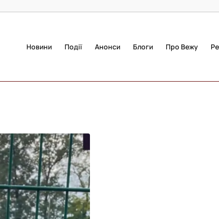
Новини
Події
Анонси
Блоги
Про Вежу
Ре