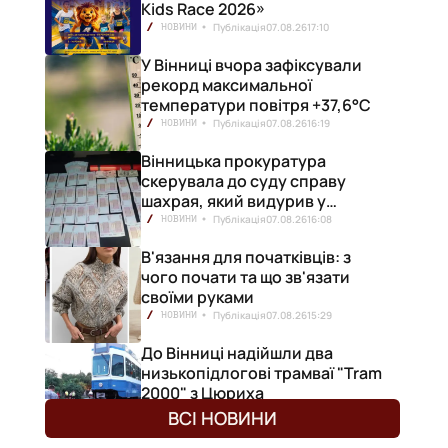
Kids Race 2026»
Публікація
07.08.26
17:10
НОВИНИ
У Вінниці вчора зафіксували
рекорд максимальної
температури повітря +37,6°С
Публікація
07.08.26
16:19
НОВИНИ
Вінницька прокуратура
скерувала до суду справу
шахрая, який видурив у
вінничанки 154 тисячі гривень
Публікація
07.08.26
16:08
НОВИНИ
В'язання для початківців: з
чого почати та що зв'язати
своїми руками
Публікація
07.08.26
15:29
НОВИНИ
До Вінниці надійшли два
низькопідлогові трамваї "Tram
2000" з Цюриха
Публікація
07.08.26
15:25
НОВИНИ
ВСІ НОВИНИ