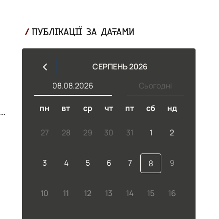
ПУБЛІКАЦІЇ ЗА ДАТАМИ
СЕРПЕНЬ 2026
08.08.2026
Сьогодні
пн
вт
ср
чт
пт
сб
нд
.
в
27
28
29
30
31
1
2
3
4
5
6
7
9
8
10
11
12
13
14
15
16