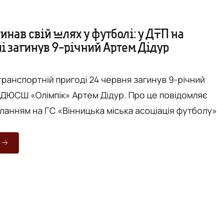
инав свій шлях у футболі: у ДТП на
і загинув 9-річний Артем Дідур
ранспортній пригоді 24 червня загинув 9-річний
«Олімпік» Артем Дідур. Про це повідомляє
ланням на ГС «Вінницька міська асоціація футболу»
чинав свій шлях у футболі, щиро любив гру та мрія
 перемоги на футбольному полі. Вінницька міська
болу висловлює щирі співчуття батькам, рідним,
ерам та всій футбольній родині КДЮСШ «Олімпік».
.