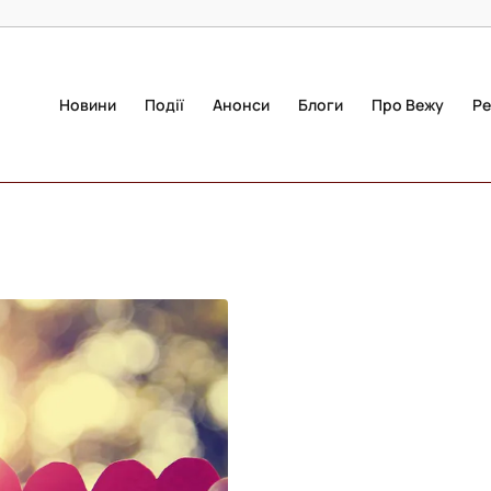
Новини
Події
Анонси
Блоги
Про Вежу
Ре