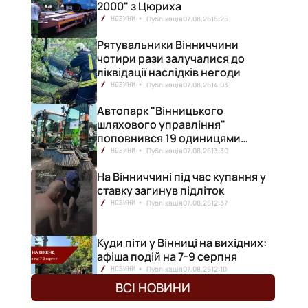
2000" з Цюриха
Публікація
07.08.26
15:25
НОВИНИ
Рятувальники Вінниччини
чотири рази залучалися до
ліквідації наслідків негоди
Публікація
07.08.26
14:03
НОВИНИ
Автопарк "Вінницького
шляхового управління"
поповнився 19 одиницями
нової техніки
Публікація
07.08.26
13:30
НОВИНИ
На Вінниччині під час купання у
ставку загинув підліток
Публікація
07.08.26
12:37
НОВИНИ
Куди піти у Вінниці на вихідних:
афіша подій на 7-9 серпня
Публікація
07.08.26
12:10
НОВИНИ
ВСІ НОВИНИ