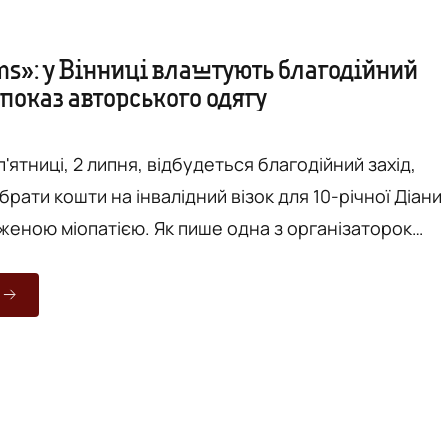
ms»: у Вінниці влаштують благодійний
 показ авторського одягу
 п'ятниці, 2 липня, відбудеться благодійний захід,
брати кошти на інвалідний візок для 10-річної Діани
женою міопатією. Як пише одна з організаторок
ерка одягу Альона Мігуля, в програмі – показ
жіночого та дитячого одягу, шоу-балет та
аукціон. Захід організований спільно Альоною
изайнеркою Ольгою Карповою. Повна програма
– Показ жіночо...