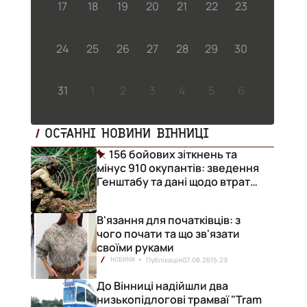
17
18
19
20
21
22
23
24
25
26
27
28
29
30
31
1
2
3
4
5
6
ОСТАННІ НОВИНИ ВІННИЦІ
156 бойових зіткнень та
мінус 910 окупантів: зведення
Генштабу та дані щодо втрат
ворога за добу
В'язання для початківців: з
чого почати та що зв'язати
своїми руками
Публікація
07.08.26
15:29
НОВИНИ
До Вінниці надійшли два
низькопідлогові трамваї "Tram