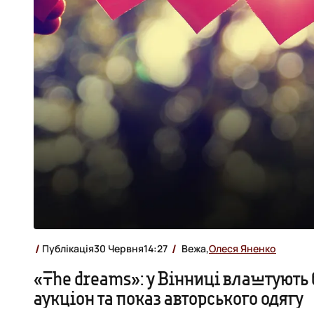
Публікація
30 Червня
14:27
Вежа,
Олеся Яненко
«The dreams»: у Вінниці влаштують
аукціон та показ авторського одягу