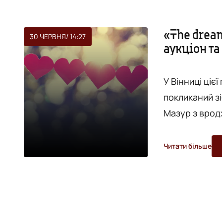
«The drea
30 ЧЕРВНЯ
/ 14:27
аукціон та
У Вінниці цієї
покликаний зі
Мазур з врод
заходу дизайн
авторського 
Читати більше
благодійний 
Мігелою та д
заходу така: 