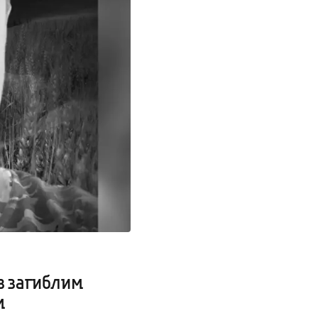
з загиблим
м