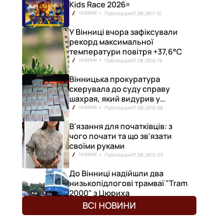
Kids Race 2026»
Публікація
07.08.26
17:10
НОВИНИ
У Вінниці вчора зафіксували
рекорд максимальної
температури повітря +37,6°С
Публікація
07.08.26
16:19
НОВИНИ
Вінницька прокуратура
скерувала до суду справу
шахрая, який видурив у
вінничанки 154 тисячі гривень
Публікація
07.08.26
16:08
НОВИНИ
В'язання для початківців: з
чого почати та що зв'язати
своїми руками
Публікація
07.08.26
15:29
НОВИНИ
До Вінниці надійшли два
низькопідлогові трамваї "Tram
2000" з Цюриха
Публікація
07.08.26
15:25
НОВИНИ
ВСІ НОВИНИ