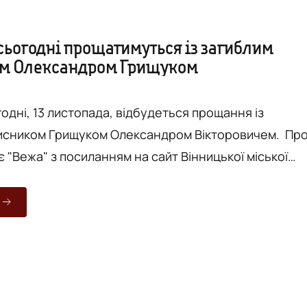
сьогодні прощатимуться із загиблим
ом Олександром Грищуком
годні, 13 листопада, відбудеться прощання із
исником Грищуком Олександром Вікторовичем. Про
 "Вежа" з посиланням на сайт Вінницької міської
19 та о 10:30 – у Храмі Святого Великомученика
(вул. Л. Лук’яненка, 16). Чин поховання воїна
о 12:00 на Алеї Слави Сабарівського кладовища.
.