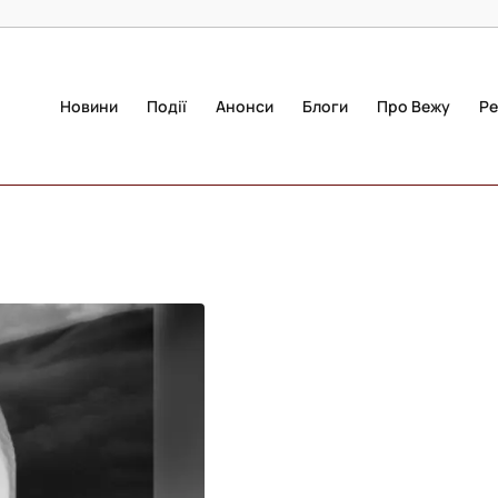
Новини
Події
Анонси
Блоги
Про Вежу
Ре