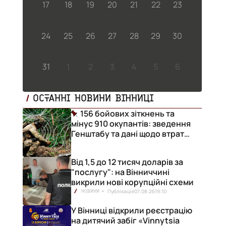
17
18
19
20
21
22
23
24
25
26
27
28
29
30
31
1
2
3
4
5
6
ОСТАННІ НОВИНИ ВІННИЦІ
156 бойових зіткнень та
мінус 910 окупантів: зведення
Генштабу та дані щодо втрат
ворога за добу
Від 1,5 до 12 тисяч доларів за
"послугу": на Вінниччині
викрили нові корупційні схеми
Публікація
07.08.26
19:10
НОВИНИ
У Вінниці відкрили реєстрацію
на дитячий забіг «Vinnytsia