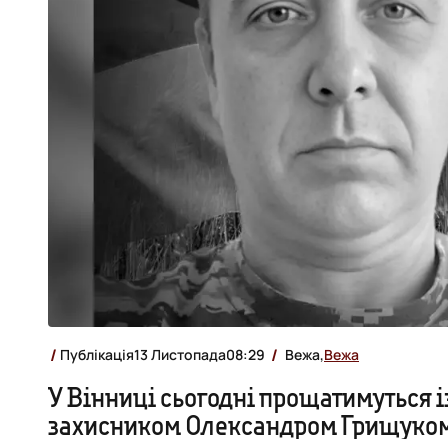
Публікація
13 Листопада
08:29
Вежа,
Вежа
У Вінниці сьогодні прощатимуться і
захисником Олександром Грищуко