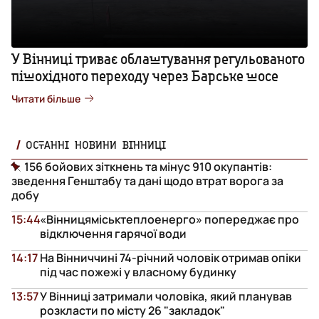
У Вінниці триває облаштування регульованого
пішохідного переходу через Барське шосе
Читати більше
ОСТАННІ НОВИНИ ВІННИЦІ
156 бойових зіткнень та мінус 910 окупантів:
зведення Генштабу та дані щодо втрат ворога за
добу
15:44
«Вінницяміськтеплоенерго» попереджає про
відключення гарячої води
14:17
На Вінниччині 74-річний чоловік отримав опіки
під час пожежі у власному будинку
13:57
У Вінниці затримали чоловіка, який планував
розкласти по місту 26 "закладок"