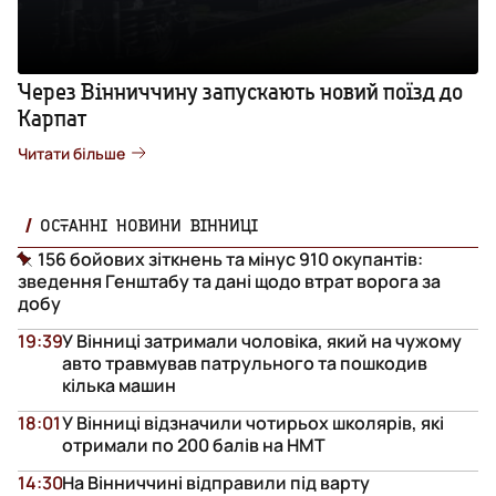
Через Вінниччину запускають новий поїзд до
Карпат
Читати більше
ОСТАННІ НОВИНИ ВІННИЦІ
156 бойових зіткнень та мінус 910 окупантів:
зведення Генштабу та дані щодо втрат ворога за
добу
19:39
У Вінниці затримали чоловіка, який на чужому
авто травмував патрульного та пошкодив
кілька машин
18:01
У Вінниці відзначили чотирьох школярів, які
отримали по 200 балів на НМТ
14:30
На Вінниччині відправили під варту