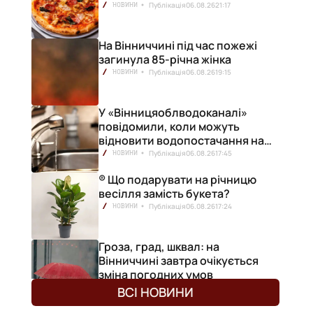
Публікація
06.08.26
21:17
НОВИНИ
На Вінниччині під час пожежі
загинула 85-річна жінка
Публікація
06.08.26
19:15
НОВИНИ
У «Вінницяоблводоканалі»
повідомили, коли можуть
відновити водопостачання на
лівобережжі міста
Публікація
06.08.26
17:45
НОВИНИ
® Що подарувати на річницю
весілля замість букета?
Публікація
06.08.26
17:24
НОВИНИ
Гроза, град, шквал: на
Вінниччині завтра очікується
зміна погодних умов
Публікація
06.08.26
17:13
НОВИНИ
ВСІ НОВИНИ