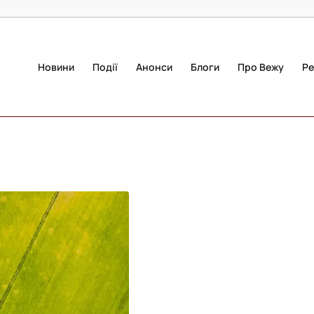
Новини
Події
Анонси
Блоги
Про Вежу
Ре