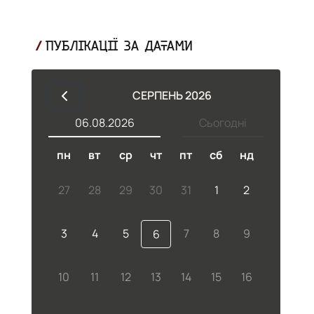
ПУБЛІКАЦІЇ ЗА ДАТАМИ
СЕРПЕНЬ 2026
06.08.2026
Сьогодні
пн
вт
ср
чт
пт
сб
нд
ій
27
28
29
30
31
1
2
3
4
5
7
8
9
6
10
11
12
13
14
15
16