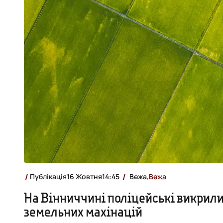
Публікація
16 Жовтня
14:45
Вежа,
Вежа
На Вінниччині поліцейські викрили
земельних махінацій