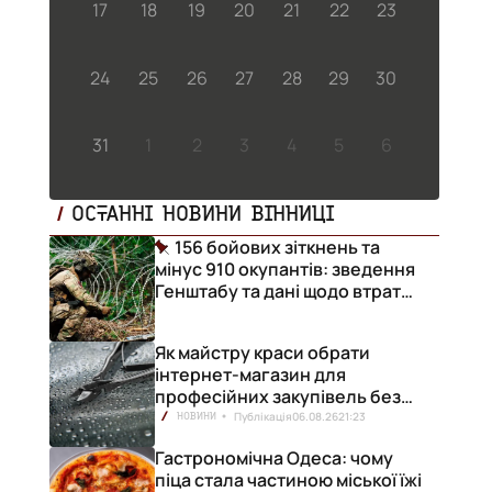
17
18
19
20
21
22
23
24
25
26
27
28
29
30
31
1
2
3
4
5
6
ОСТАННІ НОВИНИ ВІННИЦІ
156 бойових зіткнень та
мінус 910 окупантів: зведення
Генштабу та дані щодо втрат
ворога за добу
Як майстру краси обрати
інтернет-магазин для
професійних закупівель без
ризику переплат
Публікація
06.08.26
21:23
НОВИНИ
Гастрономічна Одеса: чому
піца стала частиною міської їжі