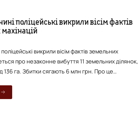
чині поліцейські викрили вісім фактів
 махінацій
 поліцейські викрили вісім фактів земельних
еться про незаконне вибуття 11 земельних ділянок,
36 га. Збитки сягають 6 млн грн. Про це
ежа" з посиланням на сайт ГУ Нацполіції у Вінницьк
використовуючи підроблені дублікати заповітів
мадян, незаконно зареєструвала чотири земельні
ьною...