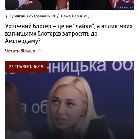
Публікація
23 Травня
16:18
Вежа,
Дар'я Гоц
Успішний блогер – це не “лайки”, а вплив: яких
вінницьких блогерів запросять до
Амстердаму?
Читати більше
23 ТРАВНЯ
/ 16:18